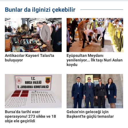
Bunlar da ilginizi çekebilir
Antikacılar Kayseri Talas'ta
Eyüpsultan Meydanı
buluşuyor
yenileniyor... İlk taşı Nuri Aslan
koydu
Bursa'da tarihi eser
Gebze'nin geleceği için
operasyonu! 273 sikke ve 18
Başkent'te güçlü temaslar
obje ele geçirildi