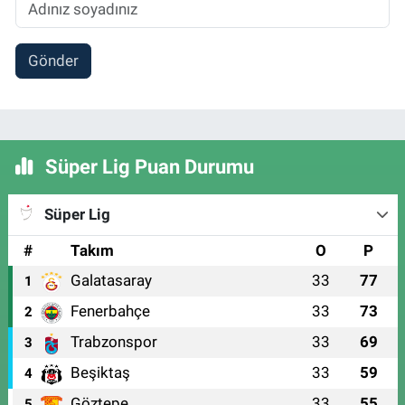
Gönder
Süper Lig Puan Durumu
Süper Lig
#
Takım
O
P
Galatasaray
33
77
1
Fenerbahçe
33
73
2
Trabzonspor
33
69
3
Beşiktaş
33
59
4
Göztepe
33
55
5