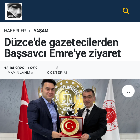
Gündem
Nöbetçi Eczaneler
HABERLER
YAŞAM
Düzce'de gazetecilerden
Ekonomi
Hava Durumu
Başsavcı Emre'ye ziyaret
Spor
Namaz Vakitleri
16.04.2026 - 16:52
3
Magazin
Trafik Durumu
YAYINLANMA
GÖSTERIM
Tüm Haberler
Süper Lig Puan Durumu ve Fikstür
İletişim
Tüm Manşetler
Künye
Son Dakika Haberleri
Haber Arşivi