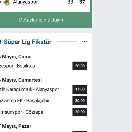
Alanyaspor
33
37
0
Detaylar için tıklayın
Süper Lig Fikstür
5 Mayıs, Cuma
zespor - Beşiktaş
20:00
6 Mayıs, Cumartesi
tih Karagümrük - Alanyaspor
17:00
ziantep FK - Başakşehir
20:00
msunspor - Göztepe
20:00
 Mayıs, Pazar