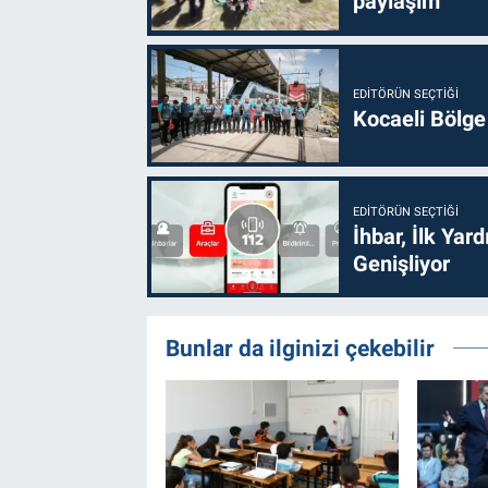
paylaşım
EDITÖRÜN SEÇTIĞI
Kocaeli Bölge
EDITÖRÜN SEÇTIĞI
İhbar, İlk Yar
Genişliyor
Bunlar da ilginizi çekebilir