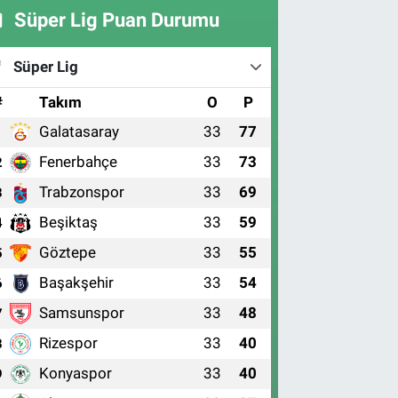
Süper Lig Puan Durumu
Süper Lig
#
Takım
O
P
Galatasaray
33
77
1
Fenerbahçe
33
73
2
Trabzonspor
33
69
3
Beşiktaş
33
59
4
Göztepe
33
55
5
Başakşehir
33
54
6
Samsunspor
33
48
7
Rizespor
33
40
8
Konyaspor
33
40
9