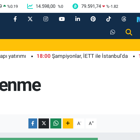
9
14.598,00
79.591,74
%
0.19
%
0
%
-1.82
ırımı
18:00
Şampiyonlar, İETT ile İstanbul'da
19:00
G
renme
-
+
A
A