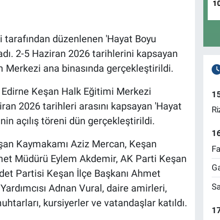
1
i tarafından düzenlenen 'Hayat Boyu
adı. 2-5 Haziran 2026 tarihlerini kapsayan
m Merkezi ana binasında gerçekleştirildi.
-
Edirne Keşan Halk Eğitimi Merkezi
1
ran 2026 tarihleri arasını kapsayan 'Hayat
Ri
in açılış töreni dün gerçekleştirildi.
1
Keşan Kaymakamı Aziz Mercan, Keşan
Fa
zmet Müdürü Eylem Akdemir, AK Parti Keşan
Ga
det Partisi Keşan İlçe Başkanı Ahmet
Sa
 Yardımcısı Adnan Vural, daire amirleri,
htarları, kursiyerler ve vatandaşlar katıldı.
17