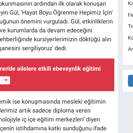
n okunmasının ardından ilk olarak konuşan
Ka
in Gül, 'Hayat Boyu Öğrenme Hepimiz İçin'
Fe
luğunun önemini vurguladı. Gül, etkinliklerin
Tr
e ve kurumlarda da devam edeceğini
Ka
 rehberliğinde kursiyerlerimizin döktüğü alın
şanesini sergiliyoruz' dedi.
An
en'de ailelere etkili ebeveynlik eğitimi
e
Kemik ise konuşmasında mesleki eğitimin
elerimiz artık sadece diploma veren
nolojiyle iç içe eğitim merkezleri' diyen
lçenin istihdamına katkı sunduğunu ifade