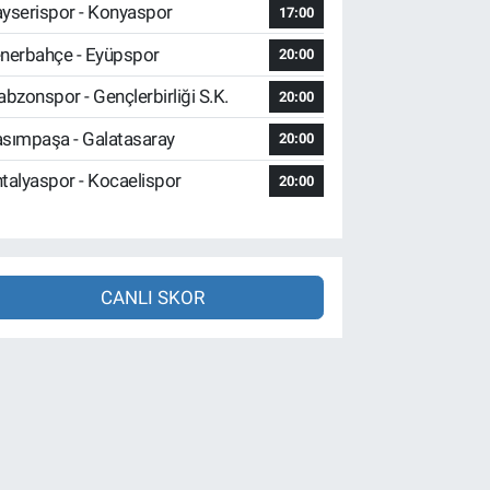
yserispor - Konyaspor
17:00
nerbahçe - Eyüpspor
20:00
abzonspor - Gençlerbirliği S.K.
20:00
sımpaşa - Galatasaray
20:00
talyaspor - Kocaelispor
20:00
CANLI SKOR