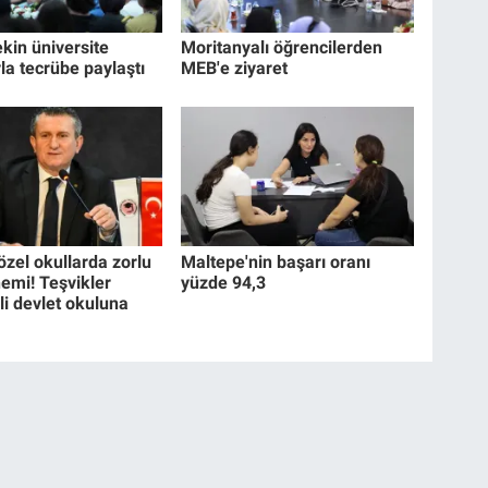
kin üniversite
Moritanyalı öğrencilerden
la tecrübe paylaştı
MEB'e ziyaret
özel okullarda zorlu
Maltepe'nin başarı oranı
nemi! Teşvikler
yüzde 94,3
eli devlet okuluna