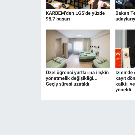
KARBEM'den LGS'de yüzde
Bakan Te
95,7 başarı
adaylarıy
Özel öğrenci yurtlarına ilişkin
İzmir'de 
yönetmelik değişikliği...
kayıt dö
Geçiş süresi uzatıldı
kalktı, v
yöneldi