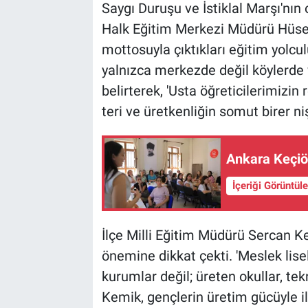
Saygı Duruşu ve İstiklal Marşı'nı
Halk Eğitim Merkezi Müdürü Hüsey
mottosuyla çıktıkları eğitim yolcu
yalnızca merkezde değil köylerd
belirterek, 'Usta öğreticilerimizin
teri ve üretkenliğin somut birer ni
Ankara Keçiör
İçeriği Görüntül
İlçe Milli Eğitim Müdürü Sercan 
önemine dikkat çekti. 'Meslek lis
kurumlar değil; üreten okullar, tek
Kemik, gençlerin üretim gücüyle i