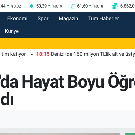
,44
53,39
61,60
6.862,0
%
0.02
%
0.19
%
0.18
Ekonomi
Spor
Magazin
Tüm Haberler
Künye
tıyor
18:15
Denizli'de 160 milyon TL'lik alt ve üstyapı yat
n'da Hayat Boyu Öğ
dı