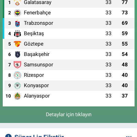
Galatasaray
33
77
1
Fenerbahçe
33
73
2
Trabzonspor
33
69
3
Beşiktaş
33
59
4
Göztepe
33
55
5
Başakşehir
33
54
6
Samsunspor
33
48
7
Rizespor
33
40
8
Konyaspor
33
40
9
Alanyaspor
33
37
10
Detaylar için tıklayın