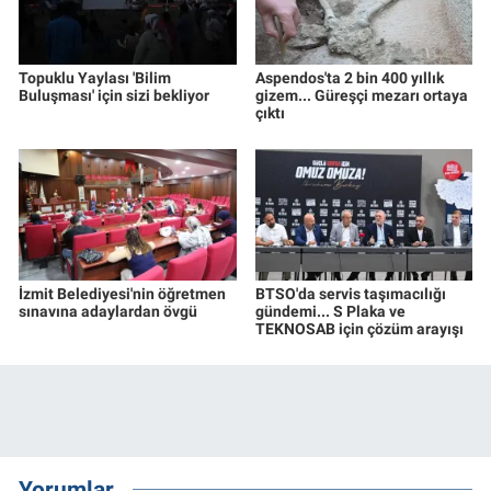
Topuklu Yaylası 'Bilim
Aspendos'ta 2 bin 400 yıllık
Buluşması' için sizi bekliyor
gizem... Güreşçi mezarı ortaya
çıktı
İzmit Belediyesi'nin öğretmen
BTSO'da servis taşımacılığı
sınavına adaylardan övgü
gündemi... S Plaka ve
TEKNOSAB için çözüm arayışı
Yorumlar