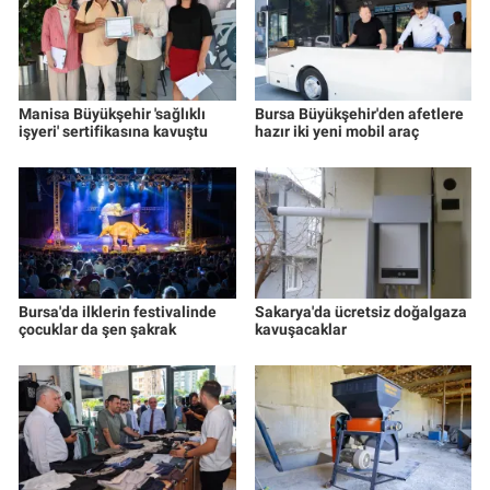
Manisa Büyükşehir 'sağlıklı
Bursa Büyükşehir'den afetlere
işyeri' sertifikasına kavuştu
hazır iki yeni mobil araç
Bursa'da ilklerin festivalinde
Sakarya'da ücretsiz doğalgaza
çocuklar da şen şakrak
kavuşacaklar