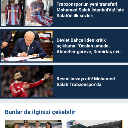
Trabzonspor'un yeni transferi
Mohamed Salah İstanbul'da! İşte
Salah'ın ilk sözleri
Devlet Bahçeli'den kritik
açıklama: 'Öcalan umuda,
Ahmetler göreve, Demirtaş evine
dönmelidir'
Resmi imzayı attı! Mohamed
Salah Trabzonspor'da
Bunlar da ilginizi çekebilir