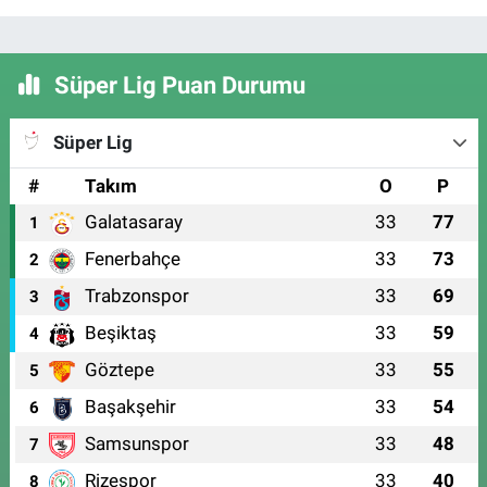
Süper Lig Puan Durumu
Süper Lig
#
Takım
O
P
Galatasaray
33
77
1
Fenerbahçe
33
73
2
Trabzonspor
33
69
3
Beşiktaş
33
59
4
Göztepe
33
55
5
Başakşehir
33
54
6
Samsunspor
33
48
7
Rizespor
33
40
8