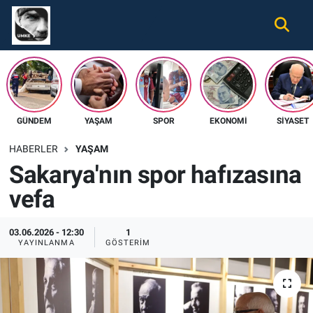
Gündem
Nöbetçi Eczaneler
Ekonomi
Hava Durumu
GÜNDEM
YAŞAM
SPOR
EKONOMI
SIYASET
Spor
Namaz Vakitleri
HABERLER
YAŞAM
Magazin
Trafik Durumu
Sakarya'nın spor hafızasına
vefa
Tüm Haberler
Süper Lig Puan Durumu ve Fikstür
İletişim
Tüm Manşetler
03.06.2026 - 12:30
1
YAYINLANMA
GÖSTERIM
Künye
Son Dakika Haberleri
Haber Arşivi