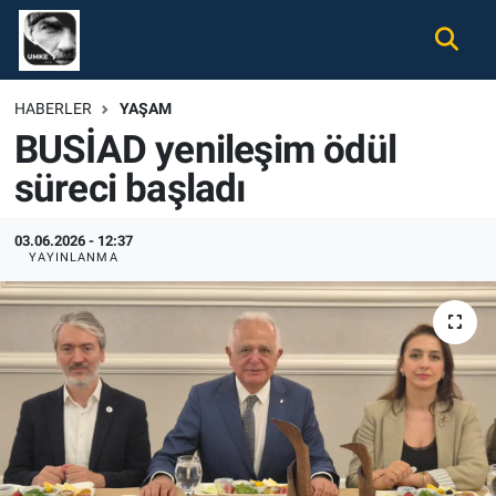
Gündem
Nöbetçi Eczaneler
HABERLER
YAŞAM
BUSİAD yenileşim ödül
Ekonomi
Hava Durumu
süreci başladı
Spor
Namaz Vakitleri
03.06.2026 - 12:37
Magazin
Trafik Durumu
YAYINLANMA
Tüm Haberler
Süper Lig Puan Durumu ve Fikstür
İletişim
Tüm Manşetler
Künye
Son Dakika Haberleri
Haber Arşivi