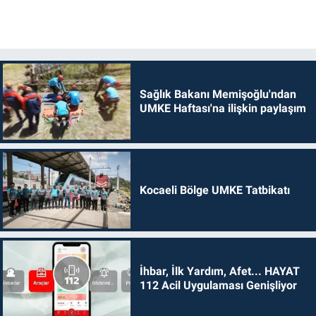
Sağlık Bakanı Memişoğlu'ndan
UMKE Haftası'na ilişkin paylaşım
Kocaeli Bölge UMKE Tatbikatı
İhbar, İlk Yardım, Afet... HAYAT
112 Acil Uygulaması Genişliyor