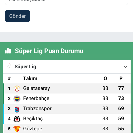
Gönder
Süper Lig Puan Durumu
Süper Lig
#
Takım
O
P
Galatasaray
33
77
1
Fenerbahçe
33
73
2
Trabzonspor
33
69
3
Beşiktaş
33
59
4
Göztepe
33
55
5