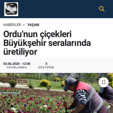
Gündem
Nöbetçi Eczaneler
HABERLER
YAŞAM
Ordu'nun çiçekleri
Ekonomi
Hava Durumu
Büyükşehir seralarında
Spor
Namaz Vakitleri
üretiliyor
Magazin
Trafik Durumu
03.06.2026 - 12:00
3
YAYINLANMA
GÖSTERIM
Tüm Haberler
Süper Lig Puan Durumu ve Fikstür
İletişim
Tüm Manşetler
Künye
Son Dakika Haberleri
Haber Arşivi