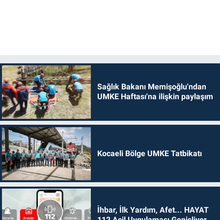
Sağlık Bakanı Memişoğlu'ndan
UMKE Haftası'na ilişkin paylaşım
Kocaeli Bölge UMKE Tatbikatı
İhbar, İlk Yardım, Afet... HAYAT
112 Acil Uygulaması Genişliyor