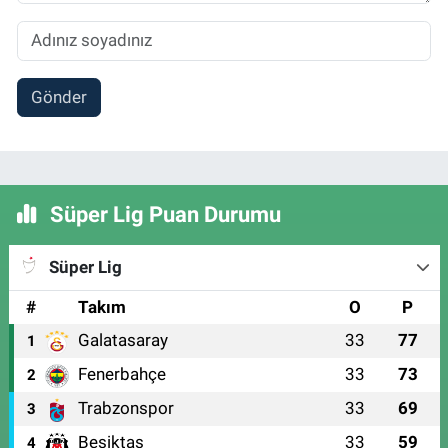
Gönder
Süper Lig Puan Durumu
Süper Lig
#
Takım
O
P
Galatasaray
33
77
1
Fenerbahçe
33
73
2
Trabzonspor
33
69
3
Beşiktaş
33
59
4