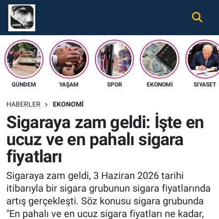
Gündem
Nöbetçi Eczaneler
Ekonomi
Hava Durumu
GÜNDEM
YAŞAM
SPOR
EKONOMI
SIYASET
Spor
Namaz Vakitleri
HABERLER
EKONOMI
Magazin
Trafik Durumu
Sigaraya zam geldi: İşte en
ucuz ve en pahalı sigara
Tüm Haberler
Süper Lig Puan Durumu ve Fikstür
fiyatları
İletişim
Tüm Manşetler
Sigaraya zam geldi, 3 Haziran 2026 tarihi
Künye
Son Dakika Haberleri
itibarıyla bir sigara grubunun sigara fiyatlarında
artış gerçekleşti. Söz konusu sigara grubunda
Haber Arşivi
"En pahalı ve en ucuz sigara fiyatları ne kadar,