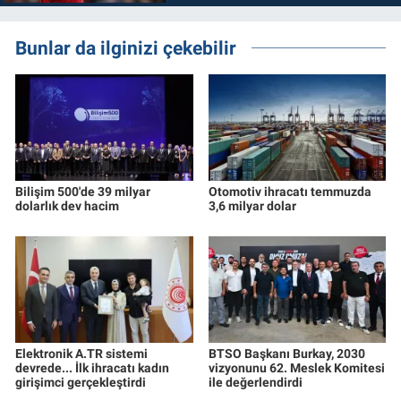
Bunlar da ilginizi çekebilir
Bilişim 500'de 39 milyar
Otomotiv ihracatı temmuzda
dolarlık dev hacim
3,6 milyar dolar
Elektronik A.TR sistemi
BTSO Başkanı Burkay, 2030
devrede... İlk ihracatı kadın
vizyonunu 62. Meslek Komitesi
girişimci gerçekleştirdi
ile değerlendirdi