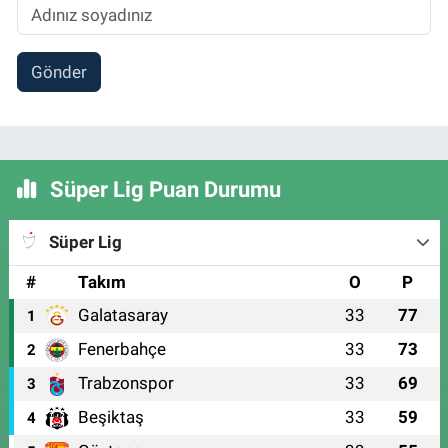
Gönder
Süper Lig Puan Durumu
Süper Lig
#
Takım
O
P
Galatasaray
33
77
1
Fenerbahçe
33
73
2
Trabzonspor
33
69
3
Beşiktaş
33
59
4