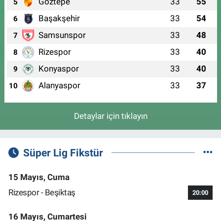
Göztepe
33
55
5
Başakşehir
33
54
6
Samsunspor
33
48
7
Rizespor
33
40
8
Konyaspor
33
40
9
Alanyaspor
33
37
10
Detaylar için tıklayın
Süper Lig Fikstür
15 Mayıs, Cuma
Rizespor - Beşiktaş
20:00
16 Mayıs, Cumartesi