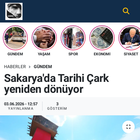
Gündem
Nöbetçi Eczaneler
Ekonomi
Hava Durumu
GÜNDEM
YAŞAM
SPOR
EKONOMI
SIYASET
Spor
Namaz Vakitleri
HABERLER
GÜNDEM
Magazin
Trafik Durumu
Sakarya'da Tarihi Çark
yeniden dönüyor
Tüm Haberler
Süper Lig Puan Durumu ve Fikstür
İletişim
Tüm Manşetler
03.06.2026 - 12:57
3
YAYINLANMA
GÖSTERIM
Künye
Son Dakika Haberleri
Haber Arşivi