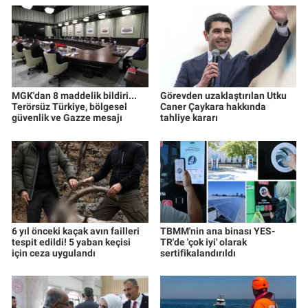
MGK'dan 8 maddelik bildiri...
Görevden uzaklaştırılan Utku
Terörsüz Türkiye, bölgesel
Caner Çaykara hakkında
güvenlik ve Gazze mesajı
tahliye kararı
6 yıl önceki kaçak avın failleri
TBMM'nin ana binası YES-
tespit edildi! 5 yaban keçisi
TR'de 'çok iyi' olarak
için ceza uygulandı
sertifikalandırıldı