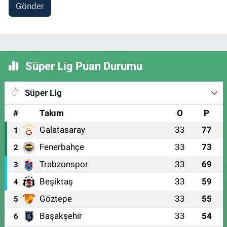
Gönder
Süper Lig Puan Durumu
Süper Lig
#
Takım
O
P
Galatasaray
33
77
1
Fenerbahçe
33
73
2
Trabzonspor
33
69
3
Beşiktaş
33
59
4
Göztepe
33
55
5
Başakşehir
33
54
6