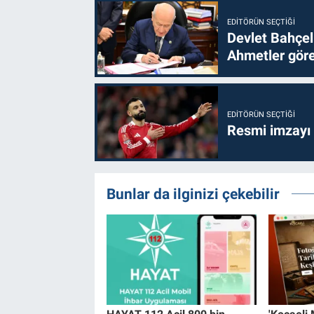
EDITÖRÜN SEÇTIĞI
Devlet Bahçel
Ahmetler göre
EDITÖRÜN SEÇTIĞI
Resmi imzayı
Bunlar da ilginizi çekebilir