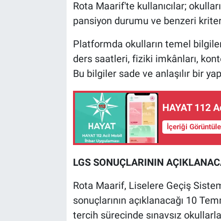
Rota Maarif'te kullanıcılar; okulları
pansiyon durumu ve benzeri kriter
Platformda okulların temel bilgileri,
ders saatleri, fiziki imkânları, kon
Bu bilgiler sade ve anlaşılır bir ya
HAYAT 112 Aci
İçeriği Görüntül
LGS SONUÇLARININ AÇIKLANACA
Rota Maarif, Liselere Geçiş Sist
sonuçlarının açıklanacağı 10 Temm
tercih sürecinde sınavsız okullarla