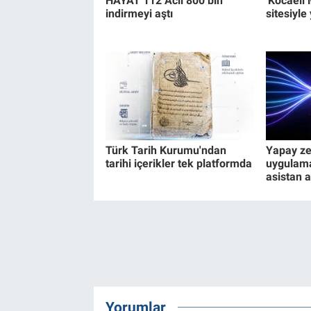
HAYAT 112 Acil 800 bin
'Kocaeli
indirmeyi aştı
sitesiyle
Türk Tarih Kurumu'ndan
Yapay ze
tarihi içerikler tek platformda
uygulama
asistan a
Yorumlar