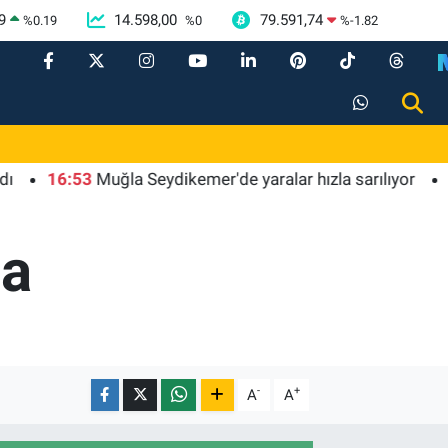
9
14.598,00
79.591,74
%
0.19
%
0
%
-1.82
16:53
Muğla Seydikemer'de yaralar hızla sarılıyor
16:48
da
-
+
A
A