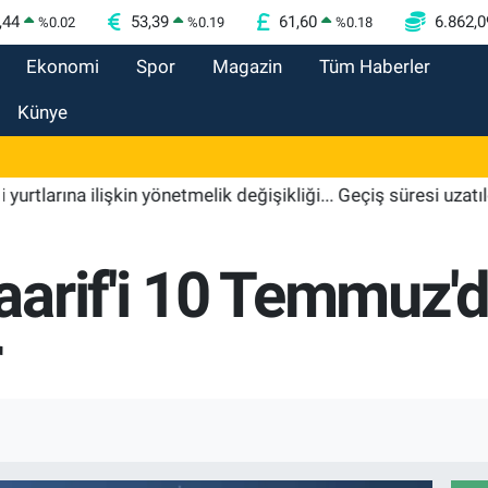
,44
53,39
61,60
6.862,0
%
0.02
%
0.19
%
0.18
Ekonomi
Spor
Magazin
Tüm Haberler
Künye
ına ilişkin yönetmelik değişikliği... Geçiş süresi uzatıldı
arif'i 10 Temmuz'
r