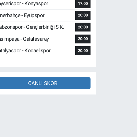
yserispor - Konyaspor
17:00
nerbahçe - Eyüpspor
20:00
abzonspor - Gençlerbirliği S.K.
20:00
sımpaşa - Galatasaray
20:00
talyaspor - Kocaelispor
20:00
CANLI SKOR