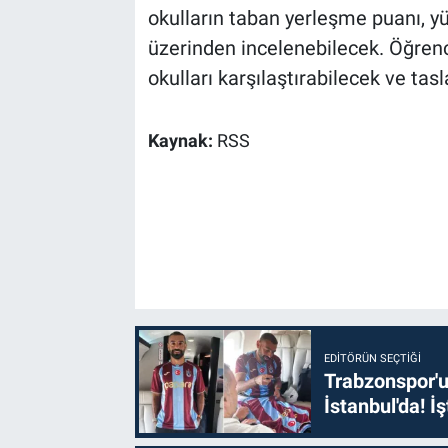
okulların taban yerleşme puanı, yüz
üzerinden incelenebilecek. Öğrenci
okulları karşılaştırabilecek ve tasl
Kaynak:
RSS
EDITÖRÜN SEÇTIĞI
Trabzonspor'u
İstanbul'da! İş