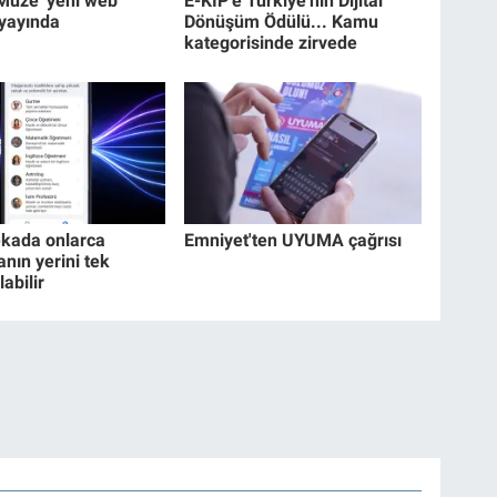
 Müze' yeni web
E-KİP'e Türkiye'nin Dijital
 yayında
Dönüşüm Ödülü... Kamu
kategorisinde zirvede
kada onlarca
Emniyet'ten UYUMA çağrısı
nın yerini tek
labilir