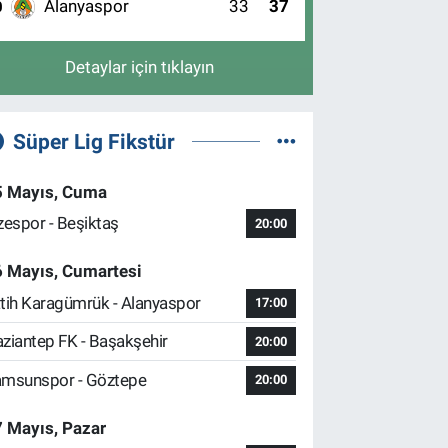
Alanyaspor
33
37
0
Detaylar için tıklayın
Süper Lig Fikstür
5 Mayıs, Cuma
zespor - Beşiktaş
20:00
6 Mayıs, Cumartesi
tih Karagümrük - Alanyaspor
17:00
ziantep FK - Başakşehir
20:00
msunspor - Göztepe
20:00
 Mayıs, Pazar