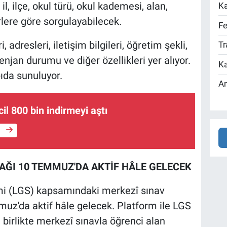
 il, ilçe, okul türü, okul kademesi, alan,
Ka
lere göre sorgulayabilecek.
Fe
 adresleri, iletişim bilgileri, öğretim şekli,
Tr
tenjan durumu ve diğer özellikleri yer alıyor.
Ka
pıda sunuluyor.
An
l 800 bin indirmeyi aştı
e
ĞI 10 TEMMUZ'DA AKTİF HÂLE GELECEK
emi (LGS) kapsamındaki merkezî sınav
uz'da aktif hâle gelecek. Platform ile LGS
 birlikte merkezî sınavla öğrenci alan