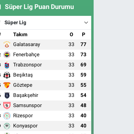
Süper Lig Puan Durumu
Süper Lig
#
Takım
O
P
Galatasaray
33
77
1
Fenerbahçe
33
73
2
Trabzonspor
33
69
3
Beşiktaş
33
59
4
Göztepe
33
55
5
Başakşehir
33
54
6
Samsunspor
33
48
7
Rizespor
33
40
8
Konyaspor
33
40
9