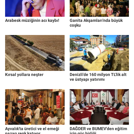
Arabesk müziğinin acı kaybı!
Ganita Akşamları'nda büyük
coşku
Kırsal yollara neşter
Denizli'de 160 milyon TL'lik alt
ve üstyapı yatırımı
Ayvalık'ta üretici ve el emeği
DAĞDER ve BUMEV'den eğitim
pazarı renk katıyor
için güç birliği