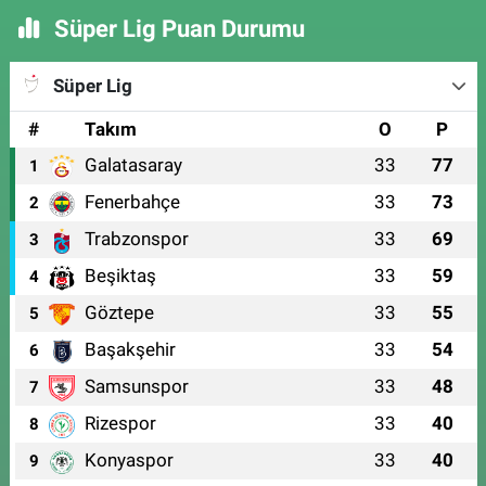
Süper Lig Puan Durumu
Süper Lig
#
Takım
O
P
Galatasaray
33
77
1
Fenerbahçe
33
73
2
Trabzonspor
33
69
3
Beşiktaş
33
59
4
Göztepe
33
55
5
Başakşehir
33
54
6
Samsunspor
33
48
7
Rizespor
33
40
8
Konyaspor
33
40
9