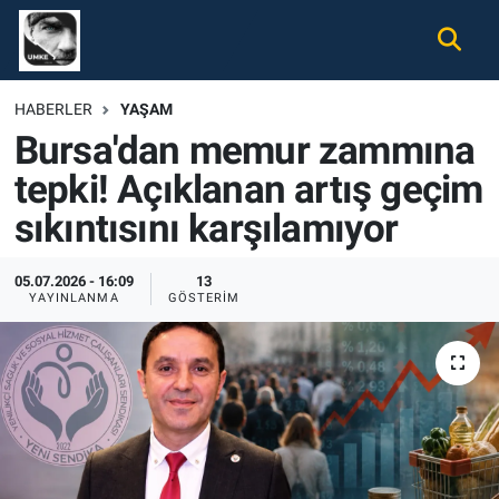
Gündem
Nöbetçi Eczaneler
HABERLER
YAŞAM
Bursa'dan memur zammına
Ekonomi
Hava Durumu
tepki! Açıklanan artış geçim
Spor
Namaz Vakitleri
sıkıntısını karşılamıyor
Magazin
Trafik Durumu
05.07.2026 - 16:09
13
YAYINLANMA
GÖSTERIM
Tüm Haberler
Süper Lig Puan Durumu ve Fikstür
İletişim
Tüm Manşetler
Künye
Son Dakika Haberleri
Haber Arşivi