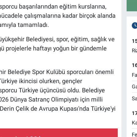
sporcu başarılarından eğitim kurslarına,
 mücadele çalışmalarına kadar birçok alanda
ramıyla tamamladı.
ükşehir Belediyesi, spor, eğitim, sağlık ve
1
ü projelerle haftayı yoğun bir gündemle
Ri
1
ir Belediye Spor Kulübü sporcuları önemli
Fa
ürkiye ikincisi olurken, gençler
Ga
sporcu Türkiye üçüncüsü oldu. Belediye
Sa
6 Dünya Satranç Olimpiyatı için milli
Derin Çelik de Avrupa Kupası'nda Türkiye'yi
17
Ka
Fe