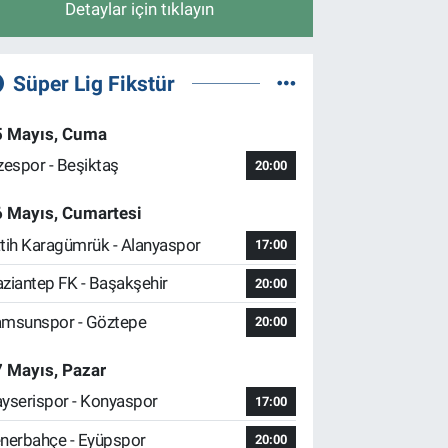
Detaylar için tıklayın
Süper Lig Fikstür
5 Mayıs, Cuma
zespor - Beşiktaş
20:00
6 Mayıs, Cumartesi
tih Karagümrük - Alanyaspor
17:00
ziantep FK - Başakşehir
20:00
msunspor - Göztepe
20:00
 Mayıs, Pazar
yserispor - Konyaspor
17:00
nerbahçe - Eyüpspor
20:00