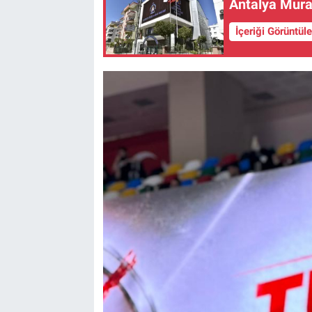
Antalya Mura
İçeriği Görüntül