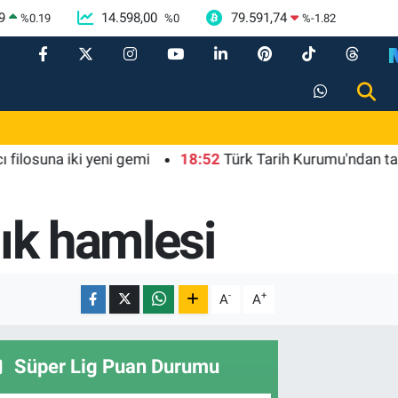
9
14.598,00
79.591,74
%
0.19
%
0
%
-1.82
iki yeni gemi
18:52
Türk Tarih Kurumu'ndan tarihi içerikl
lık hamlesi
-
+
A
A
Süper Lig Puan Durumu