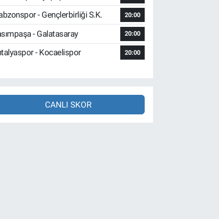
abzonspor - Gençlerbirliği S.K.
20:00
sımpaşa - Galatasaray
20:00
talyaspor - Kocaelispor
20:00
CANLI SKOR