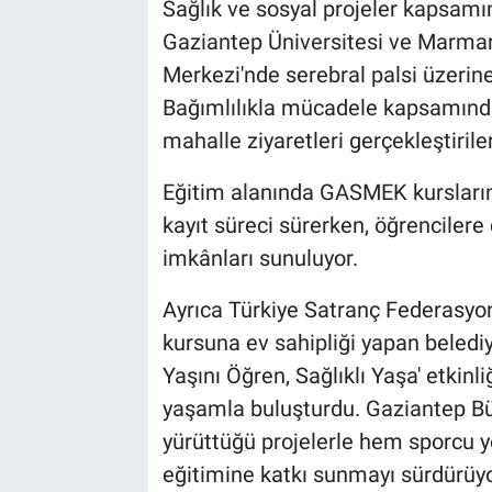
Sağlık ve sosyal projeler kapsamı
Gaziantep Üniversitesi ve Marmara
Merkezi'nde serebral palsi üzerine
Bağımlılıkla mücadele kapsamında Y
mahalle ziyaretleri gerçekleştirile
Eğitim alanında GASMEK kursların
kayıt süreci sürerken, öğrencilere
imkânları sunuluyor.
Ayrıca Türkiye Satranç Federasyon
kursuna ev sahipliği yapan belediy
Yaşını Öğren, Sağlıklı Yaşa' etkinli
yaşamla buluşturdu. Gaziantep Bü
yürüttüğü projelerle hem sporcu y
eğitimine katkı sunmayı sürdürüyo