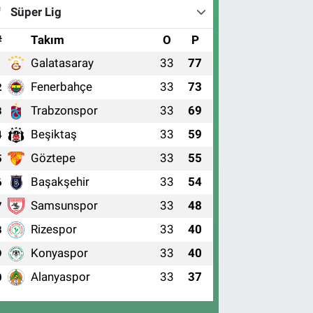
Süper Lig
#
Takım
O
P
Galatasaray
33
77
1
Fenerbahçe
33
73
2
Trabzonspor
33
69
3
Beşiktaş
33
59
4
Göztepe
33
55
5
Başakşehir
33
54
6
Samsunspor
33
48
7
Rizespor
33
40
8
Konyaspor
33
40
9
Alanyaspor
33
37
0