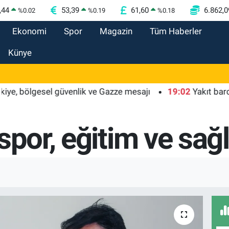
,44
53,39
61,60
6.862,0
%
0.02
%
0.19
%
0.18
Ekonomi
Spor
Magazin
Tüm Haberler
Künye
esel güvenlik ve Gazze mesajı
19:02
Yakıt barcı filosuna 
spor, eğitim ve sağ