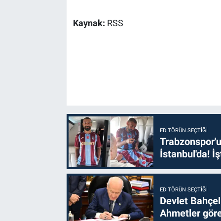
Kaynak:
RSS
EDITÖRÜN SEÇTIĞI
Trabzonspor'u
İstanbul'da! İş
EDITÖRÜN SEÇTIĞI
Devlet Bahçel
Ahmetler göre