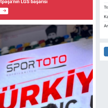
tpaşa'nın LGS başarısı
Tr
e
Ka
An