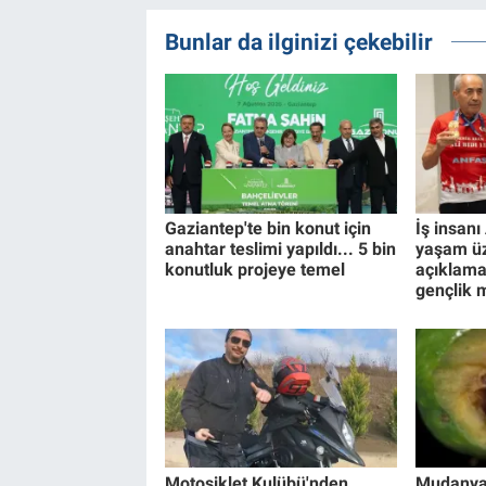
Bunlar da ilginizi çekebilir
Gaziantep'te bin konut için
İş insanı 
anahtar teslimi yapıldı... 5 bin
yaşam üz
konutluk projeye temel
açıklama
gençlik 
Motosiklet Kulübü'nden
Mudanya'