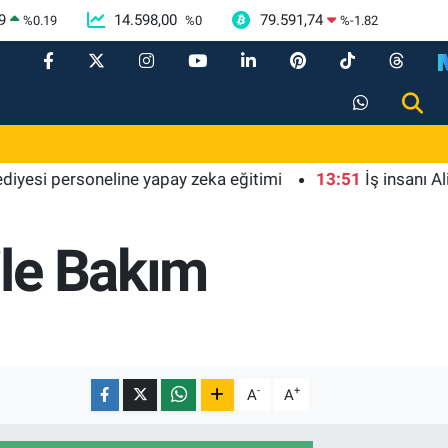
9
14.598,00
79.591,74
%
0.19
%
0
%
-1.82
personeline yapay zeka eğitimi
13:51
İş insanı Ali Bıdı'
ile Bakım
-
+
A
A