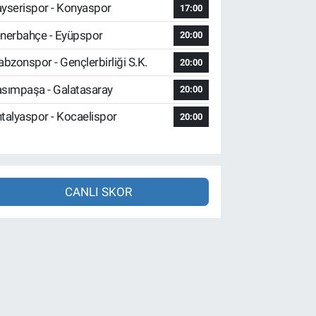
yserispor - Konyaspor
17:00
nerbahçe - Eyüpspor
20:00
abzonspor - Gençlerbirliği S.K.
20:00
sımpaşa - Galatasaray
20:00
talyaspor - Kocaelispor
20:00
CANLI SKOR