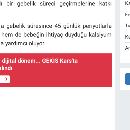
lı bir gebelik süreci geçirmelerine katkı
Ka
Fe
a gebelik süresince 45 günlük periyotlarla
Tr
e hem de bebeğin ihtiyaç duyduğu kalsiyum
Ka
a yardımcı oluyor.
An
 dijital dönem... GEKİS Kars'ta
lındı
e