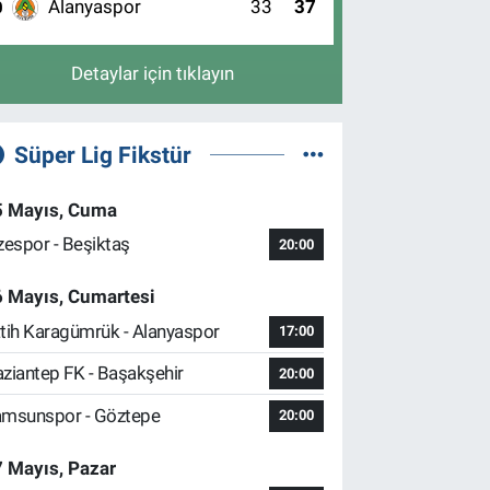
Alanyaspor
33
37
0
Detaylar için tıklayın
Süper Lig Fikstür
5 Mayıs, Cuma
zespor - Beşiktaş
20:00
6 Mayıs, Cumartesi
tih Karagümrük - Alanyaspor
17:00
ziantep FK - Başakşehir
20:00
msunspor - Göztepe
20:00
 Mayıs, Pazar