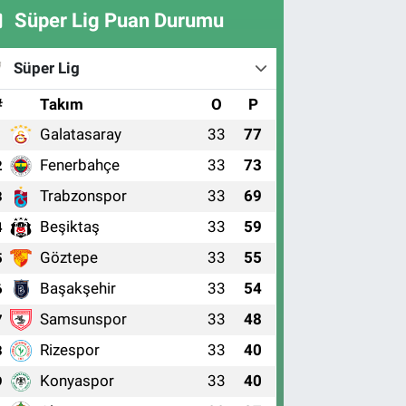
Süper Lig Puan Durumu
Süper Lig
#
Takım
O
P
Galatasaray
33
77
1
Fenerbahçe
33
73
2
Trabzonspor
33
69
3
Beşiktaş
33
59
4
Göztepe
33
55
5
Başakşehir
33
54
6
Samsunspor
33
48
7
Rizespor
33
40
8
Konyaspor
33
40
9