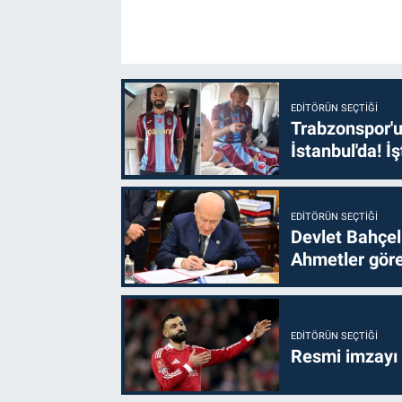
EDITÖRÜN SEÇTIĞI
Trabzonspor'u
İstanbul'da! İş
EDITÖRÜN SEÇTIĞI
Devlet Bahçel
Ahmetler göre
EDITÖRÜN SEÇTIĞI
Resmi imzayı