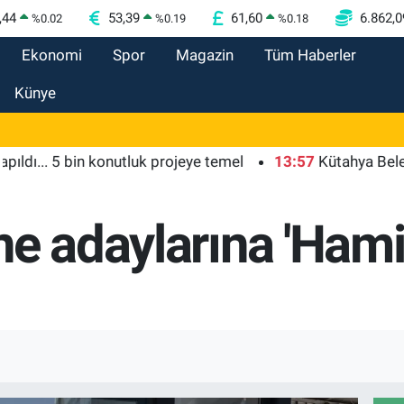
,44
53,39
61,60
6.862,0
%
0.02
%
0.19
%
0.18
Ekonomi
Spor
Magazin
Tüm Haberler
Künye
. 5 bin konutluk projeye temel
13:57
Kütahya Belediyesi 
ne adaylarına 'Ham