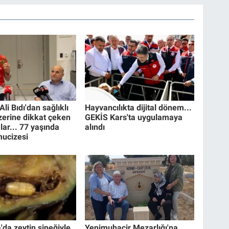
Ali Bıdı'dan sağlıklı
Hayvancılıkta dijital dönem...
erine dikkat çeken
GEKİS Kars'ta uygulamaya
lar... 77 yaşında
alındı
mucizesi
da zeytin sineğiyle
Yenimuhacir Mezarlığı'na