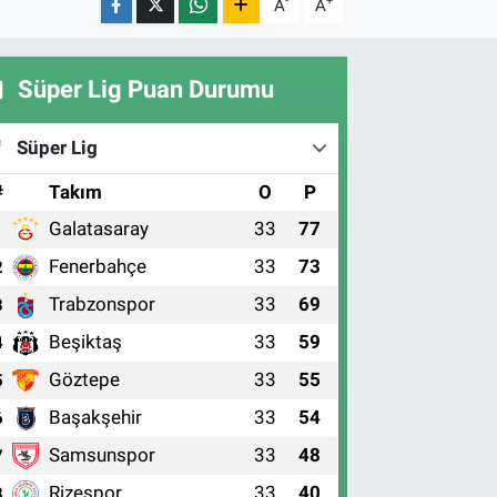
-
+
A
A
Süper Lig Puan Durumu
Süper Lig
#
Takım
O
P
Galatasaray
33
77
1
Fenerbahçe
33
73
2
Trabzonspor
33
69
3
Beşiktaş
33
59
4
Göztepe
33
55
5
Başakşehir
33
54
6
Samsunspor
33
48
7
Rizespor
33
40
8