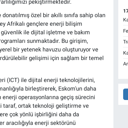
rlılığımızı pekiştirmektedir.
17
 donatılmış özel bir akıllı sınıfa sahip olan
Ka
 Afrikalı gençlere enerji bilişim
Fe
r güvenlik ile dijital işletme ve bakım
rogramları sunmaktadır. Bu girişim,
Tr
yerel bir yetenek havuzu oluşturuyor ve
Ka
dürülebilir gelişimi için sağlam bir temel
An
i (ICT) ile dijital enerji teknolojilerini,
nlığıyla birleştirerek, Eskom'un daha
ı enerji operasyonlarına geçiş sürecini
 taraf, ortak teknoloji geliştirme ve
re çok yönlü işbirliğini daha da
ler aracılığıyla enerji sektörünü