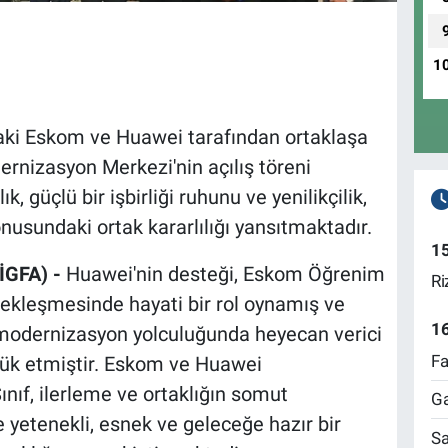
1
daki Eskom ve Huawei tarafından ortaklaşa
nizasyon Merkezi'nin açılış töreni
ık, güçlü bir işbirliği ruhunu ve yenilikçilik,
onusundaki ortak kararlılığı yansıtmaktadır.
1
İGFA) -
Huawei'nin desteği, Eskom Öğrenim
Ri
kleşmesinde hayati bir rol oynamış ve
1
modernizasyon yolculuğunda heyecan verici
Fa
lük etmiştir. Eskom ve Huawei
ınıf, ilerleme ve ortaklığın somut
Ga
 yetenekli, esnek ve geleceğe hazır bir
Sa