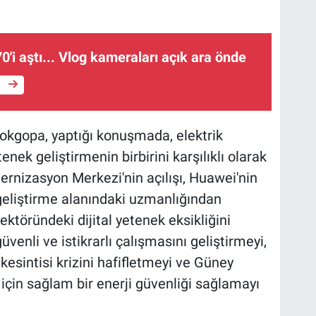
0'i aştı... Vlog kameraları açık ara önde
e
kgopa, yaptığı konuşmada, elektrik
ek geliştirmenin birbirini karşılıklı olarak
ernizasyon Merkezi'nin açılışı, Huawei'nin
 geliştirme alanındaki uzmanlığından
ektöründeki dijital yetenek eksikliğini
üvenli ve istikrarlı çalışmasını geliştirmeyi,
esintisi krizini hafifletmeyi ve Güney
için sağlam bir enerji güvenliği sağlamayı