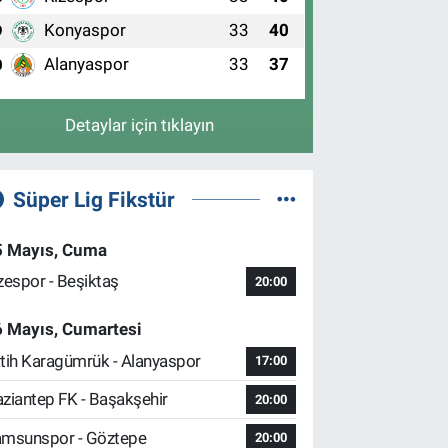
Konyaspor
33
40
9
Alanyaspor
33
37
0
Detaylar için tıklayın
Süper Lig Fikstür
5 Mayıs, Cuma
zespor - Beşiktaş
20:00
6 Mayıs, Cumartesi
tih Karagümrük - Alanyaspor
17:00
ziantep FK - Başakşehir
20:00
msunspor - Göztepe
20:00