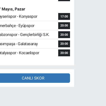
 Mayıs, Pazar
yserispor - Konyaspor
17:00
nerbahçe - Eyüpspor
20:00
abzonspor - Gençlerbirliği S.K.
20:00
sımpaşa - Galatasaray
20:00
talyaspor - Kocaelispor
20:00
CANLI SKOR