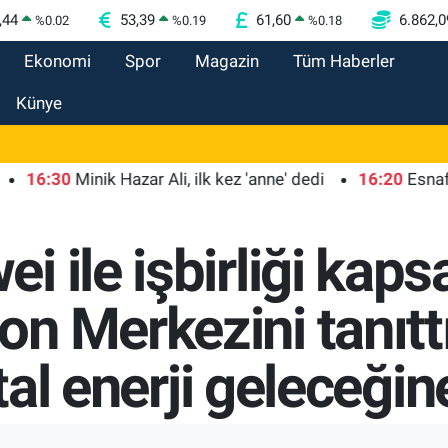
,44
53,39
61,60
6.862,0
%
0.02
%
0.19
%
0.18
Ekonomi
Spor
Magazin
Tüm Haberler
Künye
:30
Minik Hazar Ali, ilk kez 'anne' dedi
16:20
Esnaf odala
i ile işbirliği kap
n Merkezini tanıttı
ital enerji geleceğin