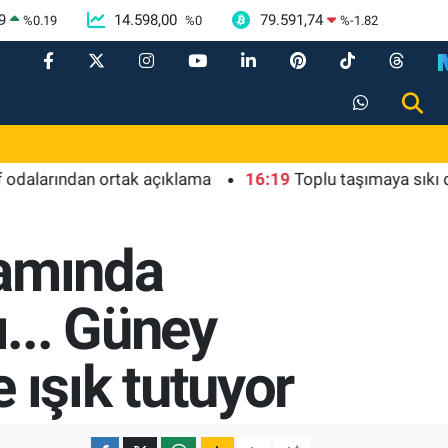
9
14.598,00
79.591,74
%
0.19
%
0
%
-1.82
rından ortak açıklama
16:19
Toplu taşımaya sıkı deneti
samında
... Güney
e ışık tutuyor