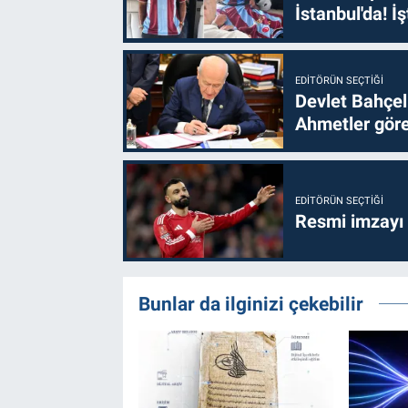
İstanbul'da! İş
EDITÖRÜN SEÇTIĞI
Devlet Bahçel
Ahmetler göre
EDITÖRÜN SEÇTIĞI
Resmi imzayı
Bunlar da ilginizi çekebilir