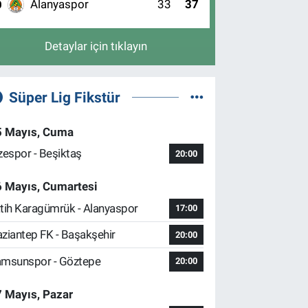
Alanyaspor
33
37
0
Detaylar için tıklayın
Süper Lig Fikstür
5 Mayıs, Cuma
zespor - Beşiktaş
20:00
6 Mayıs, Cumartesi
tih Karagümrük - Alanyaspor
17:00
ziantep FK - Başakşehir
20:00
msunspor - Göztepe
20:00
 Mayıs, Pazar