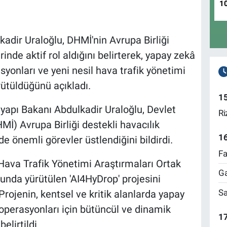
1
adir Uraloğlu, DHMİ'nin Avrupa Birliği
rinde aktif rol aldığını belirterek, yapay zekâ
syonları ve yeni nesil hava trafik yönetimi
rütüldüğünü açıkladı.
1
yapı Bakanı Abdulkadir Uraloğlu, Devlet
Ri
İ) Avrupa Birliği destekli havacılık
1
e önemli görevler üstlendiğini bildirdi.
Fa
Hava Trafik Yönetimi Araştırmaları Ortak
Ga
nda yürütülen 'AI4HyDrop' projesini
Sa
Projenin, kentsel ve kritik alanlarda yapay
 operasyonları için bütüncül ve dinamik
17
elirtildi.