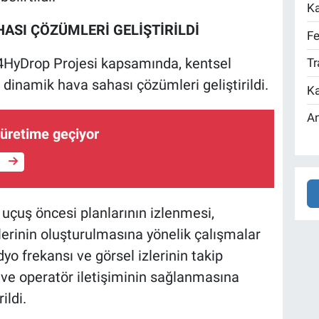
Ka
HASI ÇÖZÜMLERİ GELİŞTİRİLDİ
Fe
HyDrop Projesi kapsamında, kentsel
Tr
 dinamik hava sahası çözümleri geliştirildi.
Ka
An
l üretime geçiyor
e
 uçuş öncesi planlarının izlenmesi,
lerinin oluşturulmasına yönelik çalışmalar
dyo frekansı ve görsel izlerinin takip
ü ve operatör iletişiminin sağlanmasına
ildi.