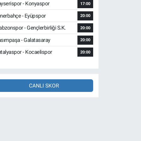
yserispor - Konyaspor
17:00
nerbahçe - Eyüpspor
20:00
abzonspor - Gençlerbirliği S.K.
20:00
sımpaşa - Galatasaray
20:00
talyaspor - Kocaelispor
20:00
CANLI SKOR