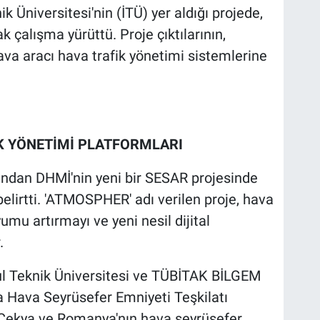
 Üniversitesi'nin (İTÜ) yer aldığı projede,
k çalışma yürüttü. Proje çıktılarının,
ava aracı hava trafik yönetimi sistemlerine
İK YÖNETİMİ PLATFORMLARI
ından DHMİ'nin yeni bir SESAR projesinde
elirtti. 'ATMOSPHER' adı verilen proje, hava
umu artırmayı ve yeni nesil dijital
.
bul Teknik Üniversitesi ve TÜBİTAK BİLGEM
pa Hava Seyrüsefer Emniyeti Teşkilatı
Çekya ve Romanya'nın hava seyrüsefer