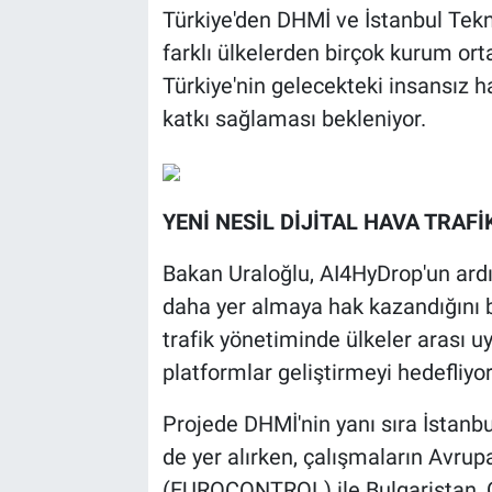
Türkiye'den DHMİ ve İstanbul Teknik
farklı ülkelerden birçok kurum orta
Türkiye'nin gelecekteki insansız h
katkı sağlaması bekleniyor.
YENİ NESİL DİJİTAL HAVA TRAF
Bakan Uraloğlu, AI4HyDrop'un ard
daha yer almaya hak kazandığını b
trafik yönetiminde ülkeler arası uy
platformlar geliştirmeyi hedefliyor
Projede DHMİ'nin yanı sıra İstan
de yer alırken, çalışmaların Avru
(EUROCONTROL) ile Bulgaristan, 