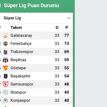
Süper Lig Puan Durumu
Süper Lig
#
Takım
O
P
Galatasaray
33
77
1
Fenerbahçe
33
73
2
Trabzonspor
33
69
3
Beşiktaş
33
59
4
Göztepe
33
55
5
Başakşehir
33
54
6
Samsunspor
33
48
7
Rizespor
33
40
8
Konyaspor
33
40
9