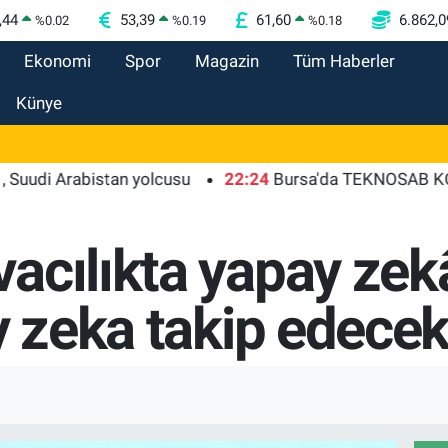
,44
53,39
61,60
6.862,0
%
0.02
%
0.19
%
0.18
Ekonomi
Spor
Magazin
Tüm Haberler
Künye
Arabistan yolcusu
22:24
Bursa'da TEKNOSAB KOBİ OSB t
acılıkta yapay zekâ
y zeka takip edecek