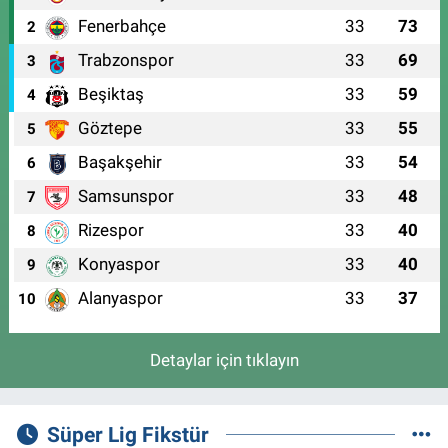
Fenerbahçe
33
73
2
Trabzonspor
33
69
3
Beşiktaş
33
59
4
Göztepe
33
55
5
Başakşehir
33
54
6
Samsunspor
33
48
7
Rizespor
33
40
8
Konyaspor
33
40
9
Alanyaspor
33
37
10
Detaylar için tıklayın
Süper Lig Fikstür