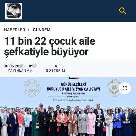
Gündem
Nöbetçi Eczaneler
HABERLER
GÜNDEM
11 bin 22 çocuk aile
Ekonomi
Hava Durumu
şefkatiyle büyüyor
Spor
Namaz Vakitleri
30.06.2026 - 18:23
4
Magazin
Trafik Durumu
YAYINLANMA
GÖSTERIM
Tüm Haberler
Süper Lig Puan Durumu ve Fikstür
İletişim
Tüm Manşetler
Künye
Son Dakika Haberleri
Haber Arşivi