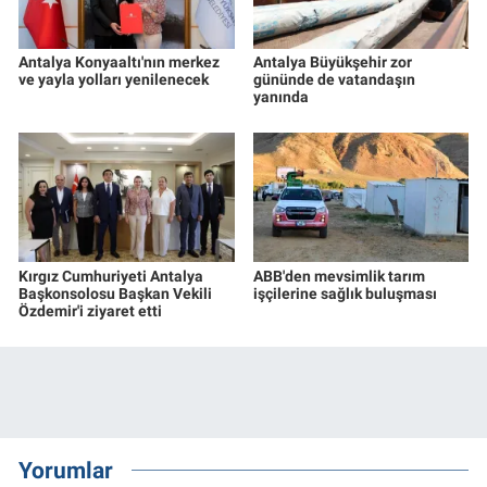
Antalya Konyaaltı'nın merkez
Antalya Büyükşehir zor
ve yayla yolları yenilenecek
gününde de vatandaşın
yanında
Kırgız Cumhuriyeti Antalya
ABB'den mevsimlik tarım
Başkonsolosu Başkan Vekili
işçilerine sağlık buluşması
Özdemir'i ziyaret etti
Yorumlar