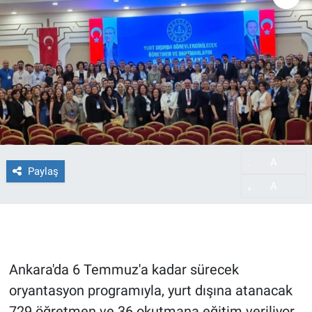
A
-
Paylaş
A
+
Ankara'da 6 Temmuz'a kadar sürecek
oryantasyon programıyla, yurt dışına atanacak
729 öğretmen ve 36 okutmana eğitim veriliyor.