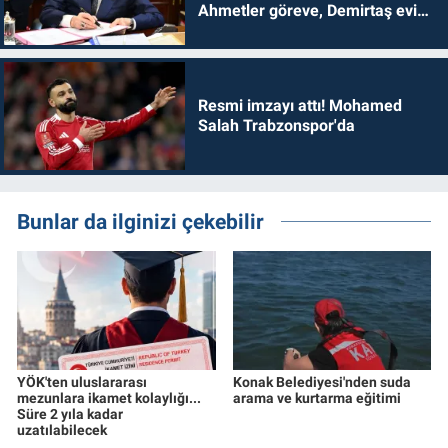
Ahmetler göreve, Demirtaş evine
dönmelidir'
Resmi imzayı attı! Mohamed
Salah Trabzonspor'da
Bunlar da ilginizi çekebilir
YÖK'ten uluslararası
Konak Belediyesi'nden suda
mezunlara ikamet kolaylığı...
arama ve kurtarma eğitimi
Süre 2 yıla kadar
uzatılabilecek