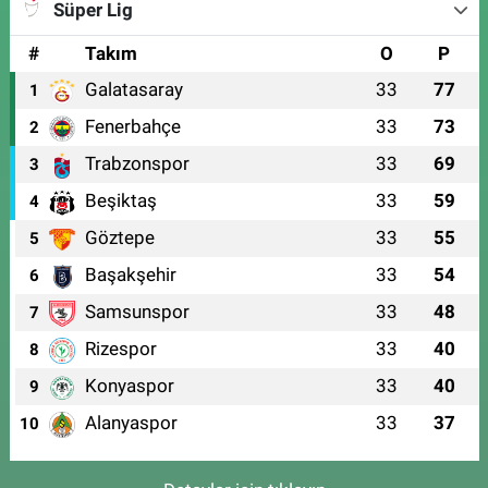
Süper Lig
#
Takım
O
P
Galatasaray
33
77
1
Fenerbahçe
33
73
2
Trabzonspor
33
69
3
Beşiktaş
33
59
4
Göztepe
33
55
5
Başakşehir
33
54
6
Samsunspor
33
48
7
Rizespor
33
40
8
Konyaspor
33
40
9
Alanyaspor
33
37
10