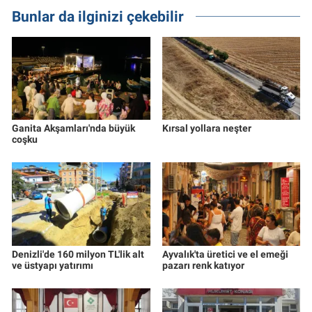
Bunlar da ilginizi çekebilir
Ganita Akşamları'nda büyük
Kırsal yollara neşter
coşku
Denizli'de 160 milyon TL'lik alt
Ayvalık'ta üretici ve el emeği
ve üstyapı yatırımı
pazarı renk katıyor