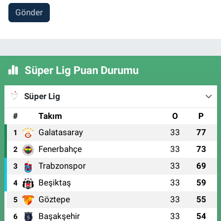
Gönder
Süper Lig Puan Durumu
Süper Lig
#
Takım
O
P
Galatasaray
33
77
1
Fenerbahçe
33
73
2
Trabzonspor
33
69
3
Beşiktaş
33
59
4
Göztepe
33
55
5
Başakşehir
33
54
6