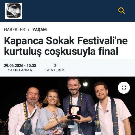
Gündem
Nöbetçi Eczaneler
HABERLER
YAŞAM
Kapanca Sokak Festivali'ne
Ekonomi
Hava Durumu
kurtuluş coşkusuyla final
Spor
Namaz Vakitleri
29.06.2026 - 10:38
2
Magazin
Trafik Durumu
YAYINLANMA
GÖSTERIM
Tüm Haberler
Süper Lig Puan Durumu ve Fikstür
İletişim
Tüm Manşetler
Künye
Son Dakika Haberleri
Haber Arşivi