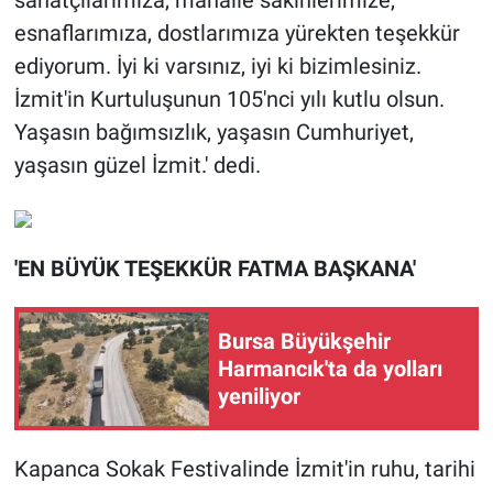
sanatçılarımıza, mahalle sakinlerimize,
esnaflarımıza, dostlarımıza yürekten teşekkür
ediyorum. İyi ki varsınız, iyi ki bizimlesiniz.
İzmit'in Kurtuluşunun 105'nci yılı kutlu olsun.
Yaşasın bağımsızlık, yaşasın Cumhuriyet,
yaşasın güzel İzmit.' dedi.
'EN BÜYÜK TEŞEKKÜR FATMA BAŞKANA'
Bursa Büyükşehir
Harmancık'ta da yolları
yeniliyor
Kapanca Sokak Festivalinde İzmit'in ruhu, tarihi