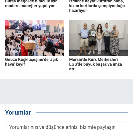
Bursa İnegöl'de binicilik için
İzmir'de hayat kurtaran baba,
modern manejler yapılıyor
kızını kortlarda şampiyonluğa
hazırlıyor
Gebze Köşklüçeşme'de 'açık
Mersin'de Kurs Merkezleri
hava' keyif
LGS'de büyük başarıya imza
attı
Yorumlar