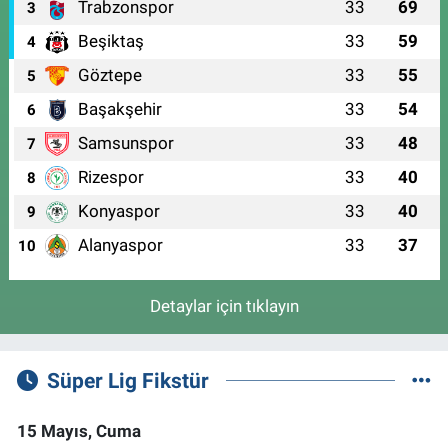
Trabzonspor
33
69
3
Beşiktaş
33
59
4
Göztepe
33
55
5
Başakşehir
33
54
6
Samsunspor
33
48
7
Rizespor
33
40
8
Konyaspor
33
40
9
Alanyaspor
33
37
10
Detaylar için tıklayın
Süper Lig Fikstür
15 Mayıs, Cuma