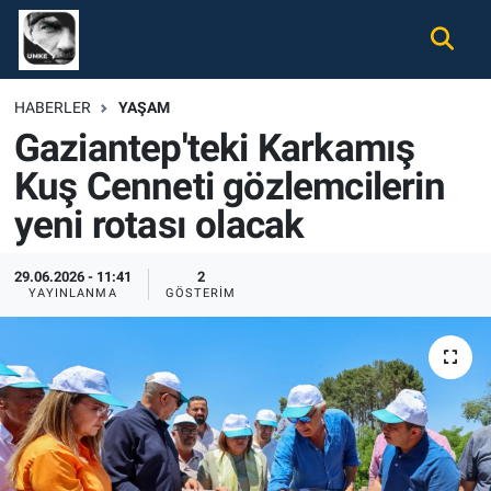
Gündem
Nöbetçi Eczaneler
HABERLER
YAŞAM
Gaziantep'teki Karkamış
Ekonomi
Hava Durumu
Kuş Cenneti gözlemcilerin
Spor
Namaz Vakitleri
yeni rotası olacak
Magazin
Trafik Durumu
29.06.2026 - 11:41
2
YAYINLANMA
GÖSTERIM
Tüm Haberler
Süper Lig Puan Durumu ve Fikstür
İletişim
Tüm Manşetler
Künye
Son Dakika Haberleri
Haber Arşivi