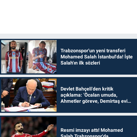
Trabzonspor'un yeni transferi
Mohamed Salah İstanbul'da! İşte
Salah'ın ilk sözleri
Devlet Bahçeli'den kritik
açıklama: 'Öcalan umuda,
Ahmetler göreve, Demirtaş evine
dönmelidir'
Resmi imzayı attı! Mohamed
Salah Trabzonspor'da