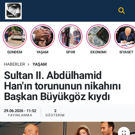
Gündem
Nöbetçi Eczaneler
Ekonomi
Hava Durumu
GÜNDEM
YAŞAM
SPOR
EKONOMI
SIYASET
Spor
Namaz Vakitleri
HABERLER
YAŞAM
Magazin
Trafik Durumu
Sultan II. Abdülhamid
Han'ın torununun nikahını
Tüm Haberler
Süper Lig Puan Durumu ve Fikstür
Başkan Büyükgöz kıydı
İletişim
Tüm Manşetler
29.06.2026 - 11:52
2
Künye
Son Dakika Haberleri
YAYINLANMA
GÖSTERIM
Haber Arşivi