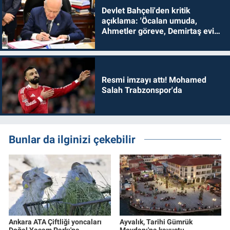
Devlet Bahçeli'den kritik
açıklama: 'Öcalan umuda,
Ahmetler göreve, Demirtaş evine
dönmelidir'
Resmi imzayı attı! Mohamed
Salah Trabzonspor'da
Bunlar da ilginizi çekebilir
Ankara ATA Çiftliği yoncaları
Ayvalık, Tarihi Gümrük