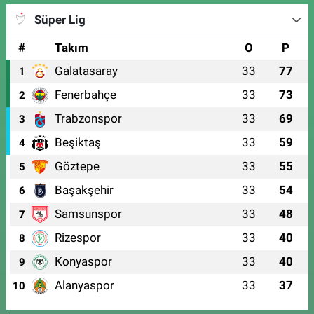
Süper Lig
#
Takım
O
P
Galatasaray
33
77
1
Fenerbahçe
33
73
2
Trabzonspor
33
69
3
Beşiktaş
33
59
4
Göztepe
33
55
5
Başakşehir
33
54
6
Samsunspor
33
48
7
Rizespor
33
40
8
Konyaspor
33
40
9
Alanyaspor
33
37
10