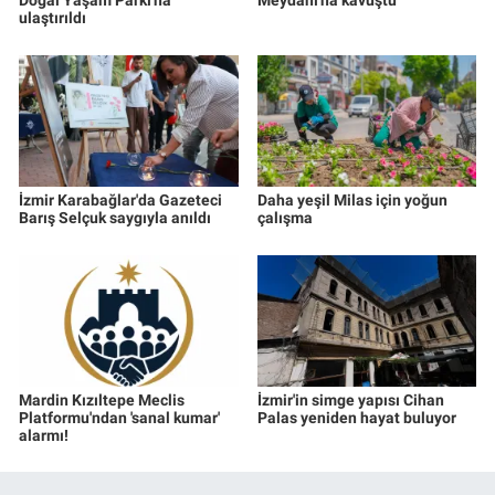
Doğal Yaşam Parkı'na
Meydanı'na kavuştu
ulaştırıldı
İzmir Karabağlar'da Gazeteci
Daha yeşil Milas için yoğun
Barış Selçuk saygıyla anıldı
çalışma
Mardin Kızıltepe Meclis
İzmir'in simge yapısı Cihan
Platformu'ndan 'sanal kumar'
Palas yeniden hayat buluyor
alarmı!