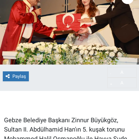
A
-
Paylaş
A
+
Gebze Belediye Başkanı Zinnur Büyükgöz,
Sultan II. Abdülhamid Han'ın 5. kuşak torunu
Mohammed Halil Osmanoğlu ile Havva Sude