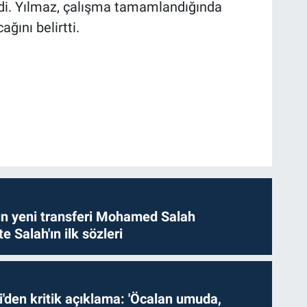
dedi. Yılmaz, çalışma tamamlandığında
ını belirtti.
n yeni transferi Mohamed Salah
te Salah'ın ilk sözleri
i'den kritik açıklama: 'Öcalan umuda,