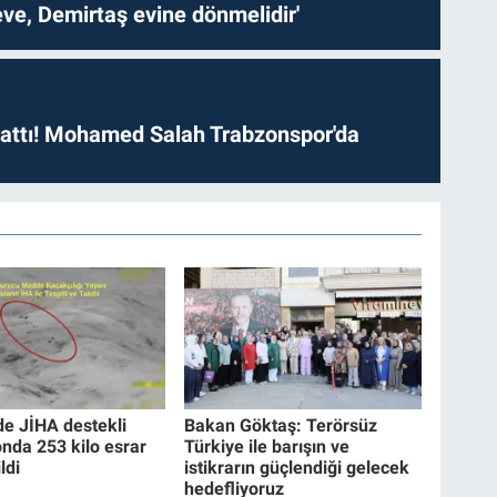
ve, Demirtaş evine dönmelidir'
 attı! Mohamed Salah Trabzonspor'da
de JİHA destekli
Bakan Göktaş: Terörsüz
nda 253 kilo esrar
Türkiye ile barışın ve
ldi
istikrarın güçlendiği gelecek
hedefliyoruz