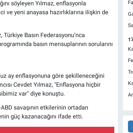
Fa
ğını söyleyen Yılmaz, enflasyonla
i ve yeni anayasa hazırlıklarına ilişkin de
Ga
Sa
, Türkiye Basın Federasyonu’nca
17
programında basın mensuplarının sorularını
Ka
Fe
Tr
z ay enflasyonuna göre şekilleneceğini
Ka
ısı Cevdet Yılmaz, "Enflasyona hiçbir
ibimiz var" diye konuştu.
An
n-ABD savaşının etkilerinin ortadan
in güç kazanacağını ifade etti.