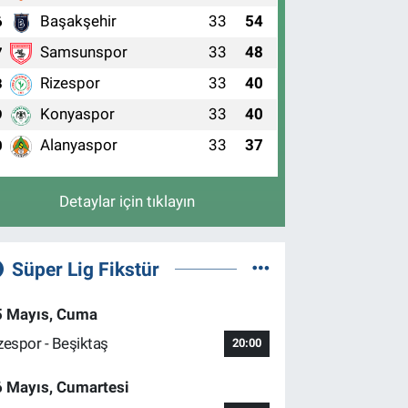
Başakşehir
33
54
6
Samsunspor
33
48
7
Rizespor
33
40
8
Konyaspor
33
40
9
Alanyaspor
33
37
0
Detaylar için tıklayın
Süper Lig Fikstür
5 Mayıs, Cuma
zespor - Beşiktaş
20:00
6 Mayıs, Cumartesi