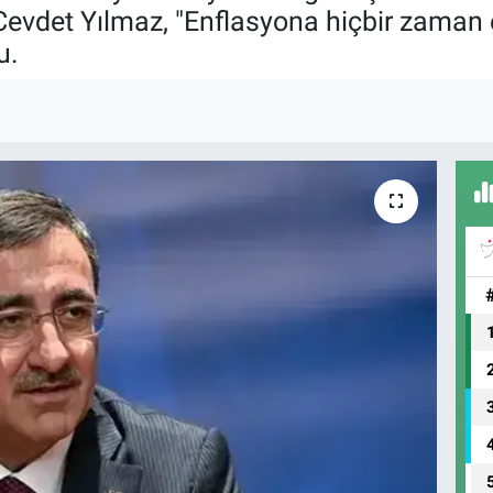
vdet Yılmaz, "Enflasyona hiçbir zaman e
u.