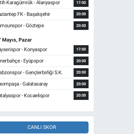
tih Karagümrük - Alanyaspor
17:00
ziantep FK - Başakşehir
20:00
msunspor - Göztepe
20:00
 Mayıs, Pazar
yserispor - Konyaspor
17:00
nerbahçe - Eyüpspor
20:00
abzonspor - Gençlerbirliği S.K.
20:00
sımpaşa - Galatasaray
20:00
talyaspor - Kocaelispor
20:00
CANLI SKOR