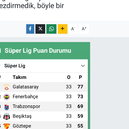
zdirmedik, böyle bir
-
+
A
A
Süper Lig Puan Durumu
Süper Lig
#
Takım
O
P
Galatasaray
33
77
1
Fenerbahçe
33
73
2
Trabzonspor
33
69
3
Beşiktaş
33
59
4
Göztepe
33
55
5