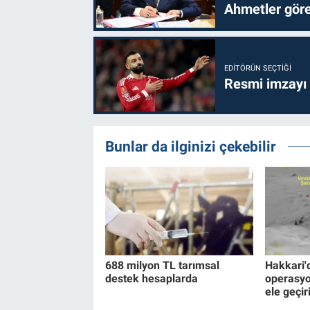
Ahmetler göre
EDITÖRÜN SEÇTIĞI
Resmi imzayı
Bunlar da ilginizi çekebilir
688 milyon TL tarımsal
Hakkari'
destek hesaplarda
operasyo
ele geçiri