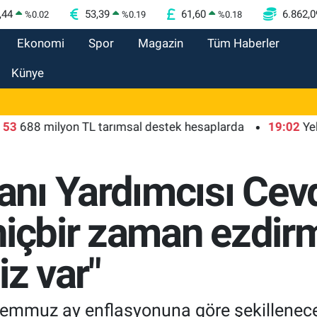
,44
53,39
61,60
6.862,0
%
0.02
%
0.19
%
0.18
Ekonomi
Spor
Magazin
Tüm Haberler
Künye
 milyon TL tarımsal destek hesaplarda
19:02
Yelkencil
ı Yardımcısı Cevd
hiçbir zaman ezdirm
iz var"
temmuz ay enflasyonuna göre şekillenece