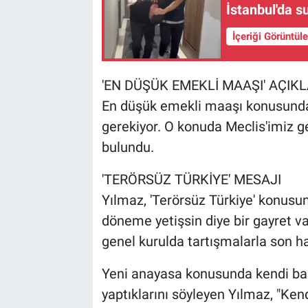
İstanbul'da s
İçeriği Görüntül
'EN DÜŞÜK EMEKLİ MAAŞI' AÇIK
En düşük emekli maaşı konusunda
gerekiyor. O konuda Meclis'imiz g
bulundu.
'TERÖRSÜZ TÜRKİYE' MESAJI
Yılmaz, 'Terörsüz Türkiye' konus
döneme yetişsin diye bir gayret v
genel kurulda tartışmalarla son ha
Yeni anayasa konusunda kendi baş
yaptıklarını söyleyen Yılmaz, "Ken