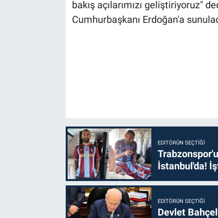
bakış açılarımızı geliştiriyoruz" 
Cumhurbaşkanı Erdoğan'a sunulacağ
EDITÖRÜN SEÇTIĞI
Trabzonspor'u
İstanbul'da! İş
EDITÖRÜN SEÇTIĞI
Devlet Bahçel