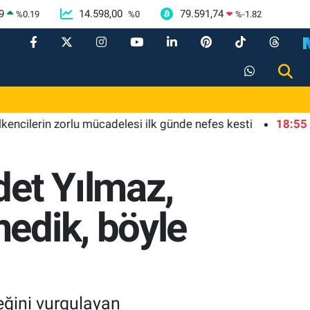
9
14.598,00
79.591,74
%
0.19
%
0
%
-1.82
erin zorlu mücadelesi ilk günde nefes kesti
18:55
Bursa'd
et Yılmaz,
edik, böyle
ğini vurgulayan