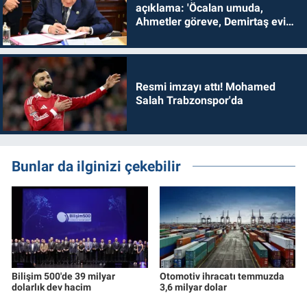
açıklama: 'Öcalan umuda,
Ahmetler göreve, Demirtaş evine
dönmelidir'
Resmi imzayı attı! Mohamed
Salah Trabzonspor'da
Bunlar da ilginizi çekebilir
Bilişim 500'de 39 milyar
Otomotiv ihracatı temmuzda
dolarlık dev hacim
3,6 milyar dolar