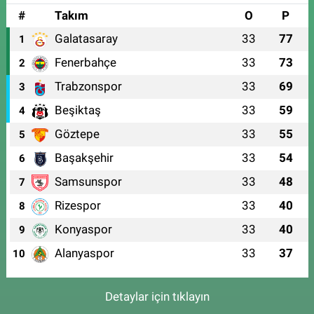
#
Takım
O
P
Galatasaray
33
77
1
Fenerbahçe
33
73
2
Trabzonspor
33
69
3
Beşiktaş
33
59
4
Göztepe
33
55
5
Başakşehir
33
54
6
Samsunspor
33
48
7
Rizespor
33
40
8
Konyaspor
33
40
9
Alanyaspor
33
37
10
Detaylar için tıklayın