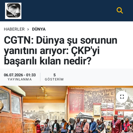
Gündem
Nöbetçi Eczaneler
HABERLER
DÜNYA
CGTN: Dünya şu sorunun
Ekonomi
Hava Durumu
yanıtını arıyor: ÇKP'yi
Spor
Namaz Vakitleri
başarılı kılan nedir?
Magazin
Trafik Durumu
06.07.2026 - 01:33
5
YAYINLANMA
GÖSTERIM
Tüm Haberler
Süper Lig Puan Durumu ve Fikstür
İletişim
Tüm Manşetler
Künye
Son Dakika Haberleri
Haber Arşivi