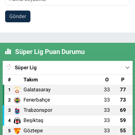
Gönder
Süper Lig Puan Durumu
Süper Lig
#
Takım
O
P
Galatasaray
33
77
1
Fenerbahçe
33
73
2
Trabzonspor
33
69
3
Beşiktaş
33
59
4
Göztepe
33
55
5