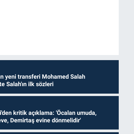
n yeni transferi Mohamed Salah
te Salah'ın ilk sözleri
i'den kritik açıklama: 'Öcalan umuda,
ve, Demirtaş evine dönmelidir'