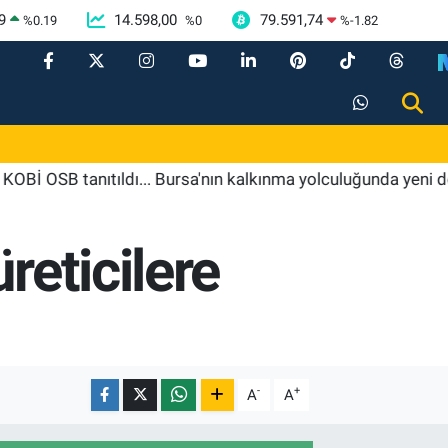
9
14.598,00
79.591,74
%
0.19
%
0
%
-1.82
 tanıtıldı... Bursa'nın kalkınma yolculuğunda yeni dönem
reticilere
-
+
A
A