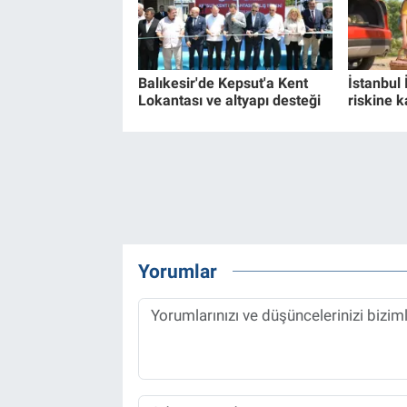
Balıkesir'de Kepsut'a Kent
İstanbul 
Lokantası ve altyapı desteği
riskine k
Yorumlar