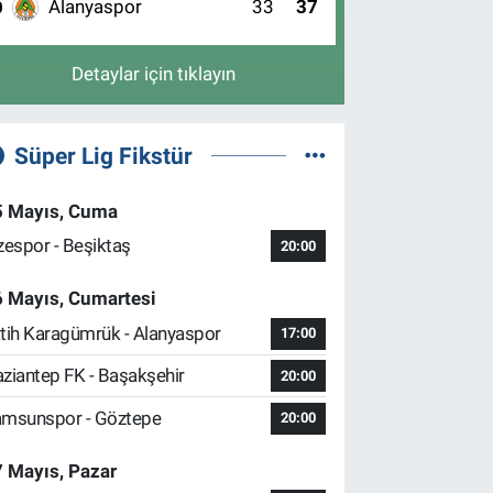
Alanyaspor
33
37
0
Detaylar için tıklayın
Süper Lig Fikstür
5 Mayıs, Cuma
zespor - Beşiktaş
20:00
6 Mayıs, Cumartesi
tih Karagümrük - Alanyaspor
17:00
ziantep FK - Başakşehir
20:00
msunspor - Göztepe
20:00
 Mayıs, Pazar