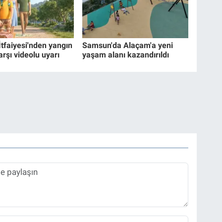
İtfaiyesi'nden yangın
Samsun'da Alaçam'a yeni
arşı videolu uyarı
yaşam alanı kazandırıldı