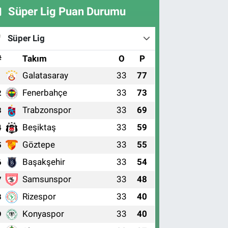
Süper Lig Puan Durumu
Süper Lig
#
Takım
O
P
Galatasaray
33
77
1
Fenerbahçe
33
73
2
Trabzonspor
33
69
3
Beşiktaş
33
59
4
Göztepe
33
55
5
Başakşehir
33
54
6
Samsunspor
33
48
7
Rizespor
33
40
8
Konyaspor
33
40
9