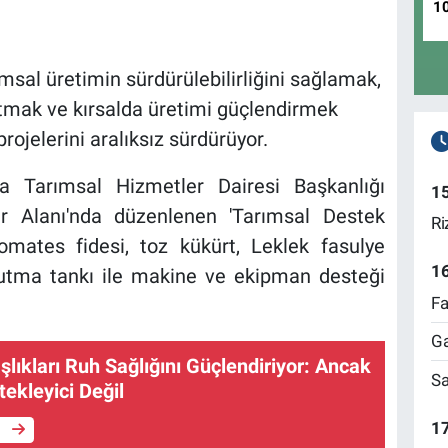
1
msal üretimin sürdürülebilirliğini sağlamak,
zaltmak ve kırsalda üretimi güçlendirmek
rojelerini aralıksız sürdürüyor.
 Tarımsal Hizmetler Dairesi Başkanlığı
1
ar Alanı'nda düzenlenen 'Tarımsal Destek
Ri
omates fidesi, toz kükürt, Leklek fasulye
1
utma tankı ile makine ve ekipman desteği
Fa
Ga
lıkları Ruh Sağlığını Güçlendiriyor: Ancak
Sa
tekleyici Değil
17
e