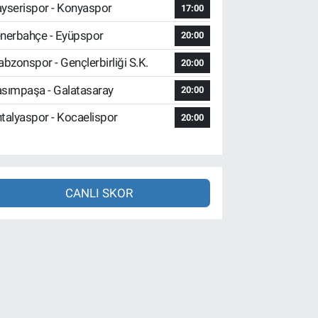
yserispor - Konyaspor
17:00
nerbahçe - Eyüpspor
20:00
abzonspor - Gençlerbirliği S.K.
20:00
sımpaşa - Galatasaray
20:00
talyaspor - Kocaelispor
20:00
CANLI SKOR