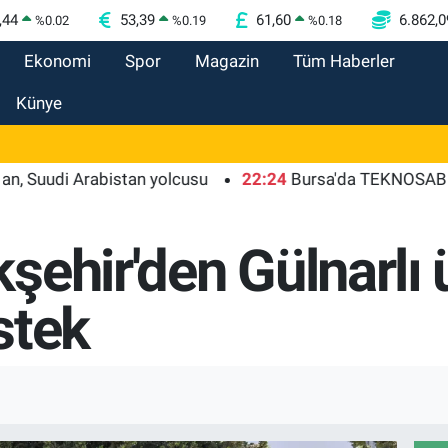
,44
53,39
61,60
6.862,0
%
0.02
%
0.19
%
0.18
Ekonomi
Spor
Magazin
Tüm Haberler
Künye
i Arabistan yolcusu
22:24
Bursa'da TEKNOSAB KOBİ OSB
ehir'den Gülnarlı ü
stek