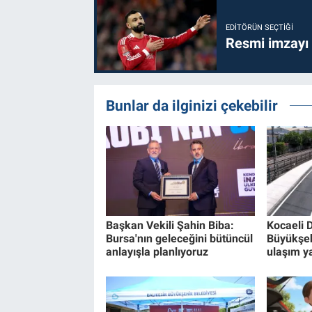
EDITÖRÜN SEÇTIĞI
Resmi imzayı
Bunlar da ilginizi çekebilir
Başkan Vekili Şahin Biba:
Kocaeli 
Bursa'nın geleceğini bütüncül
Büyükşe
anlayışla planlıyoruz
ulaşım ya