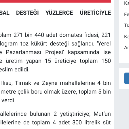
Ka
SAL DESTEĞİ YÜZLERCE ÜRETİCİYLE
Fe
Tr
oplam 271 bin 440 adet domates fidesi, 221
Ka
logram toz kükürt desteği sağlandı. 'Yerel
An
e Pazarlanması Projesi' kapsamında ise
nde üretim yapan 15 üreticiye toplam 150
slim edildi.
Ilısu, Tırnak ve Zeyne mahallelerine 4 bin
metre çelik boru olmak üzere, toplam 5 bin
verdi.
lelerinde bulunan 2 yetiştiriciye; Mut'un
lelerine de toplam 4 adet 300 litrelik süt