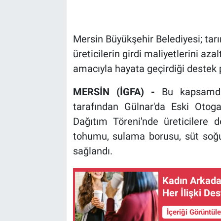
Mersin Büyükşehir Belediyesi; tarı
üreticilerin girdi maliyetlerini a
amacıyla hayata geçirdiği destek p
MERSİN (İGFA) -
Bu kapsamda
tarafından Gülnar'da Eski Otog
Dağıtım Töreni'nde üreticilere d
tohumu, sulama borusu, süt soğ
sağlandı.
Kadın Arkadaş
Her İlişki Des
İçeriği Görüntül