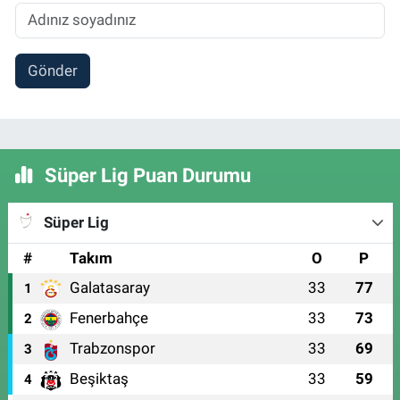
Gönder
Süper Lig Puan Durumu
Süper Lig
#
Takım
O
P
Galatasaray
33
77
1
Fenerbahçe
33
73
2
Trabzonspor
33
69
3
Beşiktaş
33
59
4