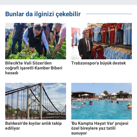
Bunlar da ilginizi çekebilir
Bilecik'te Vali Sözer'den
Trabzonspor'a büyük destek
coğrafi işaretli Kamber Biberi
hasadı
Balıkesir'de kıyılar anlık takip
'Bu Kampta Hayat Var' projesi
ediliyor
özel bireylere yaz tatili
sunuyor