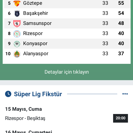
Göztepe
33
55
5
Başakşehir
33
54
6
Samsunspor
33
48
7
Rizespor
33
40
8
Konyaspor
33
40
9
Alanyaspor
33
37
10
Detaylar için tıklayın
Süper Lig Fikstür
15 Mayıs, Cuma
Rizespor - Beşiktaş
20:00
16 Mayıs, Cumartesi