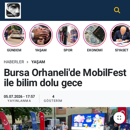
Gündem
Nöbetçi Eczaneler
Ekonomi
Hava Durumu
GÜNDEM
YAŞAM
SPOR
EKONOMI
SIYASET
Spor
Namaz Vakitleri
HABERLER
YAŞAM
Magazin
Trafik Durumu
Bursa Orhaneli'de MobilFest
ile bilim dolu gece
Tüm Haberler
Süper Lig Puan Durumu ve Fikstür
İletişim
Tüm Manşetler
05.07.2026 - 17:57
4
YAYINLANMA
GÖSTERIM
Künye
Son Dakika Haberleri
Haber Arşivi