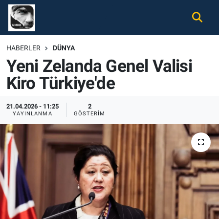
Gündem
Nöbetçi Eczaneler
HABERLER
DÜNYA
Yeni Zelanda Genel Valisi
Ekonomi
Hava Durumu
Kiro Türkiye'de
Spor
Namaz Vakitleri
21.04.2026 - 11:25
2
Magazin
Trafik Durumu
YAYINLANMA
GÖSTERIM
Tüm Haberler
Süper Lig Puan Durumu ve Fikstür
İletişim
Tüm Manşetler
Künye
Son Dakika Haberleri
Haber Arşivi