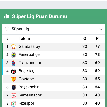
Süper Lig Puan Durumu
Süper Lig
#
Takım
O
P
Galatasaray
33
77
1
Fenerbahçe
33
73
2
Trabzonspor
33
69
3
Beşiktaş
33
59
4
Göztepe
33
55
5
Başakşehir
33
54
6
Samsunspor
33
48
7
Rizespor
33
40
8