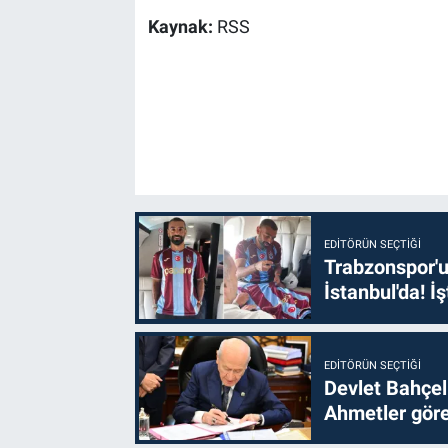
Kaynak:
RSS
EDITÖRÜN SEÇTIĞI
Trabzonspor'u
İstanbul'da! İş
EDITÖRÜN SEÇTIĞI
Devlet Bahçel
Ahmetler göre