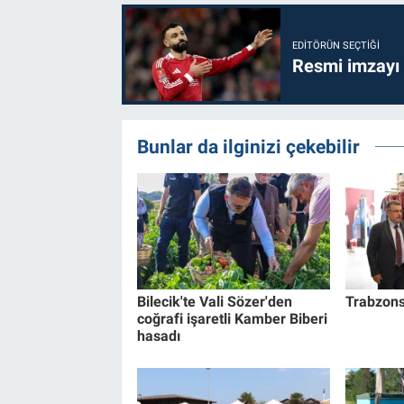
EDITÖRÜN SEÇTIĞI
Resmi imzayı
Bunlar da ilginizi çekebilir
Bilecik'te Vali Sözer'den
Trabzons
coğrafi işaretli Kamber Biberi
hasadı