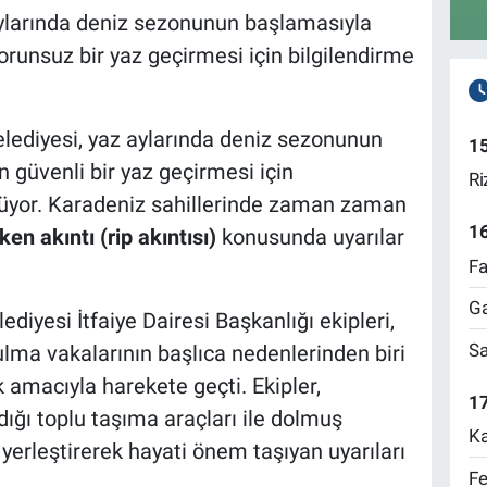
aylarında deniz sezonunun başlamasıyla
sorunsuz bir yaz geçirmesi için bilgilendirme
lediyesi, yaz aylarında deniz sezonunun
1
n güvenli bir yaz geçirmesi için
Ri
ürüyor. Karadeniz sahillerinde zaman zaman
1
ken akıntı (rip akıntısı)
konusunda uyarılar
Fa
Ga
iyesi İtfaiye Dairesi Başkanlığı ekipleri,
Sa
ma vakalarının başlıca nedenlerinden biri
 amacıyla harekete geçti. Ekipler,
17
ığı toplu taşıma araçları ile dolmuş
Ka
r yerleştirerek hayati önem taşıyan uyarıları
Fe