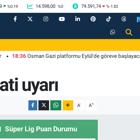
9
14.598,00
79.591,74
%
0.19
%
0
%
-1.82
:36
Osman Gazi platformu Eylül'de göreve başlayacak... Gaba
ati uyarı
-
+
A
A
Süper Lig Puan Durumu