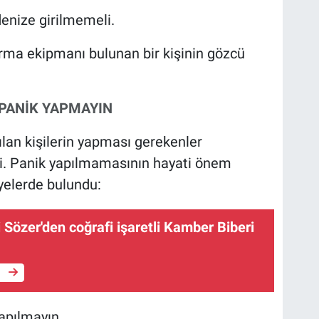
enize girilmemeli.
arma ekipmanı bulunan bir kişinin gözcü
 PANİK YAPMAYIN
pılan kişilerin yapması gerekenler
di. Panik yapılmamasının hayati önem
iyelerde bulundu:
li Sözer'den coğrafi işaretli Kamber Biberi
e
apılmayın.