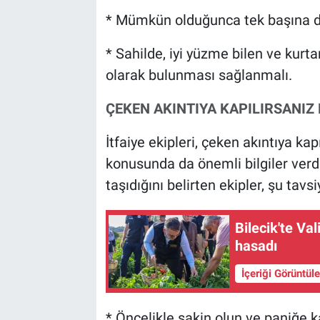
* Mümkün olduğunca tek başına d
* Sahilde, iyi yüzme bilen ve kurt
olarak bulunması sağlanmalı.
ÇEKEN AKINTIYA KAPILIRSANIZ
İtfaiye ekipleri, çeken akıntıya ka
konusunda da önemli bilgiler ver
taşıdığını belirten ekipler, şu tavs
Bilecik'te Va
hasadı
İçeriği Görüntül
* Öncelikle sakin olun ve paniğe k