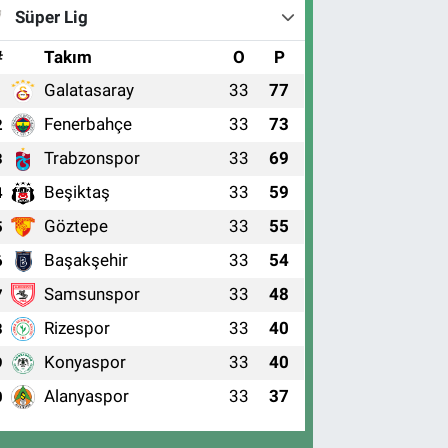
Süper Lig
#
Takım
O
P
Galatasaray
33
77
1
Fenerbahçe
33
73
2
Trabzonspor
33
69
3
Beşiktaş
33
59
4
Göztepe
33
55
5
Başakşehir
33
54
6
Samsunspor
33
48
7
Rizespor
33
40
8
Konyaspor
33
40
9
Alanyaspor
33
37
0