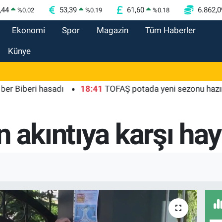
,44
53,39
61,60
6.862,0
%
0.02
%
0.19
%
0.18
Ekonomi
Spor
Magazin
Tüm Haberler
Künye
eri hasadı
18:41
TOFAŞ potada yeni sezonu hazır
18
 akıntıya karşı hay