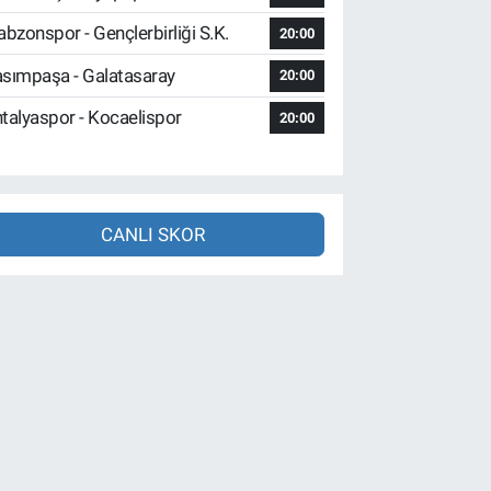
abzonspor - Gençlerbirliği S.K.
20:00
sımpaşa - Galatasaray
20:00
talyaspor - Kocaelispor
20:00
CANLI SKOR