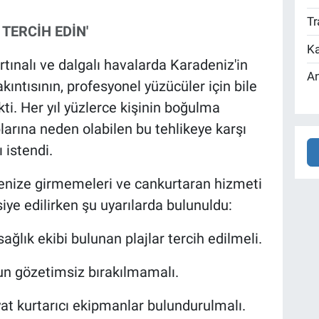
Tr
TERCİH EDİN'
Ka
 fırtınalı ve dalgalı havalarda Karadeniz'in
An
kıntısının, profesyonel yüzücüler için bile
ti. Her yıl yüzlerce kişinin boğulma
larına neden olabilen bu tehlikeye karşı
 istendi.
denize girmemeleri ve cankurtaran hizmeti
siye edilirken şu uyarılarda bulunuldu:
ğlık ekibi bulunan plajlar tercih edilmeli.
un gözetimsiz bırakılmamalı.
yat kurtarıcı ekipmanlar bulundurulmalı.