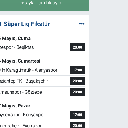
Detaylar için tıklayın
Süper Lig Fikstür
5 Mayıs, Cuma
zespor - Beşiktaş
20:00
6 Mayıs, Cumartesi
tih Karagümrük - Alanyaspor
17:00
ziantep FK - Başakşehir
20:00
msunspor - Göztepe
20:00
 Mayıs, Pazar
yserispor - Konyaspor
17:00
nerbahçe - Eyüpspor
20:00