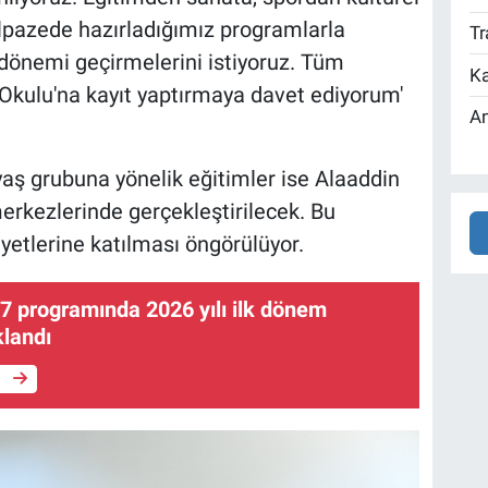
elpazede hazırladığımız programlarla
Tr
 dönemi geçirmelerini istiyoruz. Tüm
Ka
kulu'na kayıt yaptırmaya davet ediyorum'
An
 grubuna yönelik eğitimler ise Alaaddin
kezlerinde gerçekleştirilecek. Bu
etlerine katılması öngörülüyor.
 programında 2026 yılı ilk dönem
klandı
e