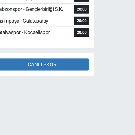
abzonspor - Gençlerbirliği S.K.
20:00
sımpaşa - Galatasaray
20:00
talyaspor - Kocaelispor
20:00
CANLI SKOR