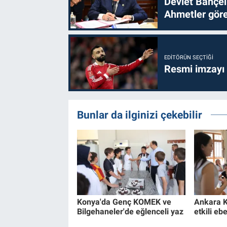
Devlet Bahçel
Ahmetler göre
EDITÖRÜN SEÇTIĞI
Resmi imzayı
Bunlar da ilginizi çekebilir
Konya'da Genç KOMEK ve
Ankara K
Bilgehaneler'de eğlenceli yaz
etkili eb