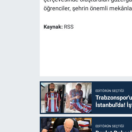
öğrenciler, şehrin önemli mekânlar
Kaynak:
RSS
EDITÖRÜN SEÇTIĞI
Trabzonspor'u
İstanbul'da! İş
EDITÖRÜN SEÇTIĞI