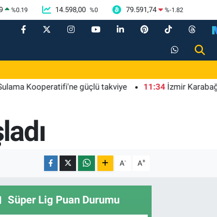
9
14.598,00
79.591,74
%
0.19
%
0
%
-1.82
ooperatifi'ne güçlü takviye
11:34
İzmir Karabağlar'da Bİ
ladı
-
+
A
A
Süper Lig Puan Durumu