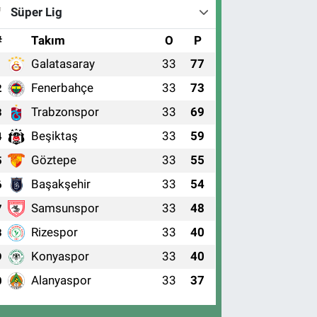
Süper Lig
#
Takım
O
P
Galatasaray
33
77
1
Fenerbahçe
33
73
2
Trabzonspor
33
69
3
Beşiktaş
33
59
4
Göztepe
33
55
5
Başakşehir
33
54
6
Samsunspor
33
48
7
Rizespor
33
40
8
Konyaspor
33
40
9
Alanyaspor
33
37
0