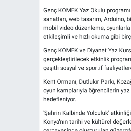
Genç KOMEK Yaz Okulu programında
sanatları, web tasarım, Arduino, b
mobil video düzenleme, oyunlarla 
etkileşimli ve hızlı okuma gibi bi
Genç KOMEK ve Diyanet Yaz Kurslar
gerçekleştirilecek etkinlik progr
çeşitli sosyal ve sportif faaliyetle
Kent Ormanı, Dutlukır Parkı, Koza
oyun kamplarıyla öğrencilerin yaz 
hedefleniyor.
'Şehrin Kalbinde Yolculuk' etkinl
Konya'nın tarihi ve kültürel değer
çerçevesinde oluşturulan güzergâh