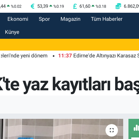
,44
53,39
61,60
6.862,0
%
0.02
%
0.19
%
0.18
Ekonomi
Spor
Magazin
Tüm Haberler
Künye
e yeni dönem
11:37
Edirne'de Altınyazı Karasaz Sulama K
e yaz kayıtları baş