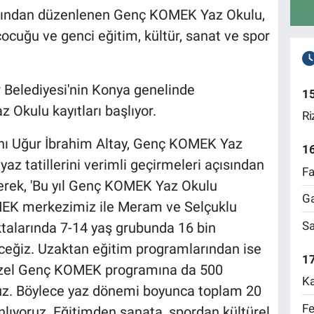
afından düzenlenen Genç KOMEK Yaz Okulu,
cuğu ve genci eğitim, kültür, sanat ve spor
 Belediyesi'nin Konya genelinde
1
Okulu kayıtları başlıyor.
Ri
nı Uğur İbrahim Altay, Genç KOMEK Yaz
1
az tatillerini verimli geçirmeleri açısından
Fa
terek, 'Bu yıl Genç KOMEK Yaz Okulu
Ga
EK merkezimiz ile Meram ve Selçuklu
Sa
ktalarında 7-14 yaş grubunda 16 bin
ceğiz. Uzaktan eğitim programlarından ise
17
 Özel Genç KOMEK programına da 500
Ka
ruz. Böylece yaz dönemi boyunca toplam 20
Fe
lıyoruz. Eğitimden sanata, spordan kültürel