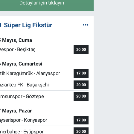
Detaylar için tıklayın
Süper Lig Fikstür
5 Mayıs, Cuma
zespor - Beşiktaş
20:00
6 Mayıs, Cumartesi
tih Karagümrük - Alanyaspor
17:00
ziantep FK - Başakşehir
20:00
msunspor - Göztepe
20:00
 Mayıs, Pazar
yserispor - Konyaspor
17:00
nerbahçe - Eyüpspor
20:00