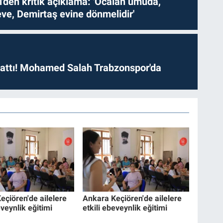
i'den kritik açıklama: 'Öcalan umuda,
ve, Demirtaş evine dönmelidir'
 attı! Mohamed Salah Trabzonspor'da
eçiören'de ailelere
Ankara Keçiören'de ailelere
eveynlik eğitimi
etkili ebeveynlik eğitimi