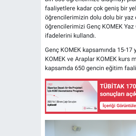
faaliyetlere kadar çok geniş bir y
öğrencilerimizin dolu dolu bir yaz
öğrencilerimizi Genç KOMEK Yaz O
ifadelerini kullandı.
Genç KOMEK kapsamında 15-17 yaş
KOMEK ve Araplar KOMEK kurs mer
kapsamda 650 gencin eğitim faaliy
TÜBİTAK 1707
sonuçları açı
İçeriği Görüntül