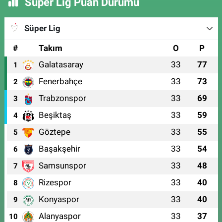
Süper Lig Puan Durumu
Süper Lig
#
Takım
O
P
Galatasaray
33
77
1
Fenerbahçe
33
73
2
Trabzonspor
33
69
3
Beşiktaş
33
59
4
Göztepe
33
55
5
Başakşehir
33
54
6
Samsunspor
33
48
7
Rizespor
33
40
8
Konyaspor
33
40
9
Alanyaspor
33
37
10