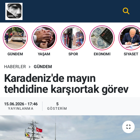
Gündem
Nöbetçi Eczaneler
Ekonomi
Hava Durumu
GÜNDEM
YAŞAM
SPOR
EKONOMI
SIYASET
Spor
Namaz Vakitleri
HABERLER
GÜNDEM
Magazin
Trafik Durumu
Karadeniz'de mayın
tehdidine karşıortak görev
Tüm Haberler
Süper Lig Puan Durumu ve Fikstür
İletişim
Tüm Manşetler
15.06.2026 - 17:46
5
YAYINLANMA
GÖSTERIM
Künye
Son Dakika Haberleri
Haber Arşivi