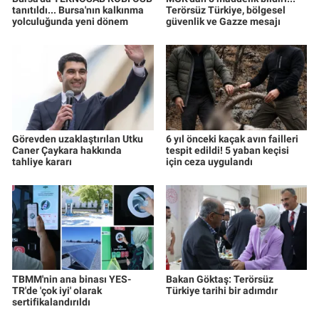
tanıtıldı... Bursa'nın kalkınma
Terörsüz Türkiye, bölgesel
yolculuğunda yeni dönem
güvenlik ve Gazze mesajı
Görevden uzaklaştırılan Utku
6 yıl önceki kaçak avın failleri
Caner Çaykara hakkında
tespit edildi! 5 yaban keçisi
tahliye kararı
için ceza uygulandı
TBMM'nin ana binası YES-
Bakan Göktaş: Terörsüz
TR'de 'çok iyi' olarak
Türkiye tarihi bir adımdır
sertifikalandırıldı