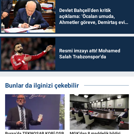
Devlet Bahçeli'den kritik
açıklama: 'Öcalan umuda,
Ahmetler göreve, Demirtaş evine
dönmelidir'
Resmi imzayı attı! Mohamed
Salah Trabzonspor'da
Bunlar da ilginizi çekebilir
Bursa'da TEKNOSAB KOBİ OSB
MGK'dan 8 maddelik bildiri...