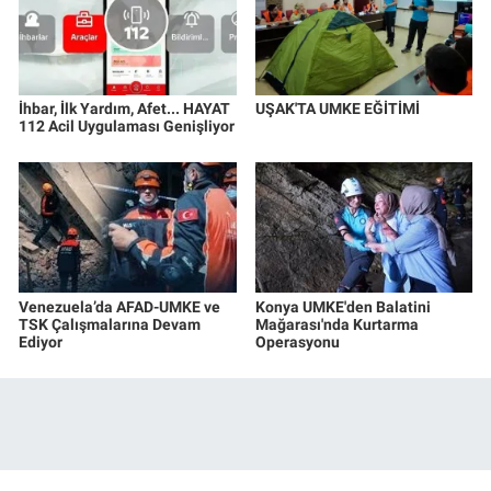
İhbar, İlk Yardım, Afet... HAYAT
UŞAK'TA UMKE EĞİTİMİ
112 Acil Uygulaması Genişliyor
Venezuela’da AFAD-UMKE ve
Konya UMKE'den Balatini
TSK Çalışmalarına Devam
Mağarası'nda Kurtarma
Ediyor
Operasyonu