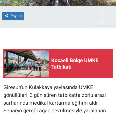
A
-
Paylaş
A
+
Kocaeli Bölge UMKE
Tatbikatı
Giresun'un Kulakkaya yaylasında UMKE
gönüllüleri, 3 gün süren tatbikatta zorlu arazi
şartlarında medikal kurtarma eğitimi aldı.
Senaryo gereği ağaç devrilmesiyle yaralanan