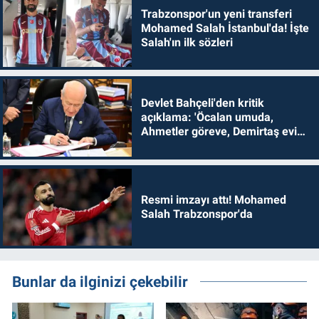
Trabzonspor'un yeni transferi
Mohamed Salah İstanbul'da! İşte
Salah'ın ilk sözleri
Devlet Bahçeli'den kritik
açıklama: 'Öcalan umuda,
Ahmetler göreve, Demirtaş evine
dönmelidir'
Resmi imzayı attı! Mohamed
Salah Trabzonspor'da
Bunlar da ilginizi çekebilir