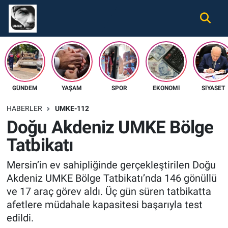
Gündem
Nöbetçi Eczaneler
Ekonomi
Hava Durumu
GÜNDEM
YAŞAM
SPOR
EKONOMI
SIYASET
Spor
Namaz Vakitleri
HABERLER
UMKE-112
Magazin
Trafik Durumu
Doğu Akdeniz UMKE Bölge
Tatbikatı
Tüm Haberler
Süper Lig Puan Durumu ve Fikstür
Mersin’in ev sahipliğinde gerçekleştirilen Doğu
İletişim
Tüm Manşetler
Akdeniz UMKE Bölge Tatbikatı’nda 146 gönüllü
ve 17 araç görev aldı. Üç gün süren tatbikatta
Künye
Son Dakika Haberleri
afetlere müdahale kapasitesi başarıyla test
edildi.
Haber Arşivi