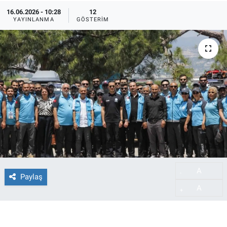
16.06.2026 - 10:28
12
YAYINLANMA
GÖSTERIM
A
-
Paylaş
A
+