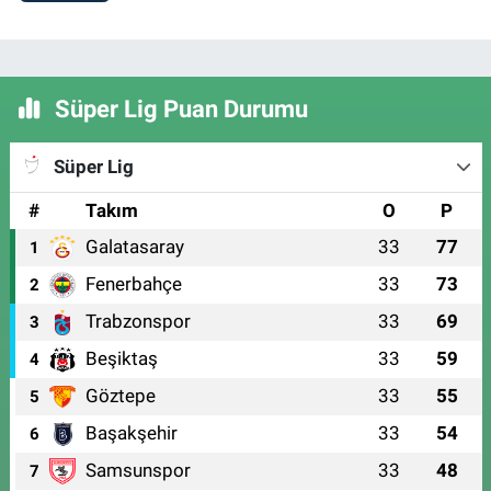
Süper Lig Puan Durumu
Süper Lig
#
Takım
O
P
Galatasaray
33
77
1
Fenerbahçe
33
73
2
Trabzonspor
33
69
3
Beşiktaş
33
59
4
Göztepe
33
55
5
Başakşehir
33
54
6
Samsunspor
33
48
7