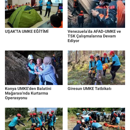
UŞAK'TA UMKE EĞİTİMİ
Venezuela’da AFAD-UMKE ve
TSK Çalışmalarına Devam
Ediyor
Konya UMKE'den Balatini
Giresun UMKE Tatbikatı
Mağarası'nda Kurtarma
Operasyonu