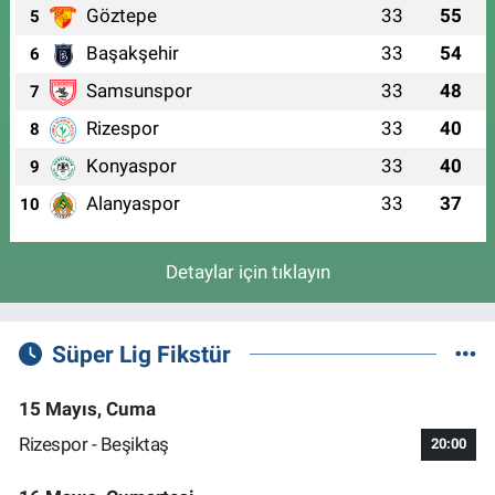
Göztepe
33
55
5
Başakşehir
33
54
6
Samsunspor
33
48
7
Rizespor
33
40
8
Konyaspor
33
40
9
Alanyaspor
33
37
10
Detaylar için tıklayın
Süper Lig Fikstür
15 Mayıs, Cuma
Rizespor - Beşiktaş
20:00