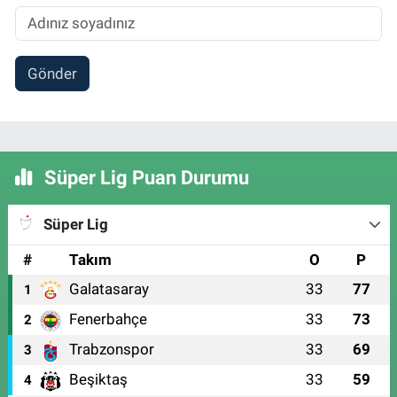
Gönder
Süper Lig Puan Durumu
Süper Lig
#
Takım
O
P
Galatasaray
33
77
1
Fenerbahçe
33
73
2
Trabzonspor
33
69
3
Beşiktaş
33
59
4