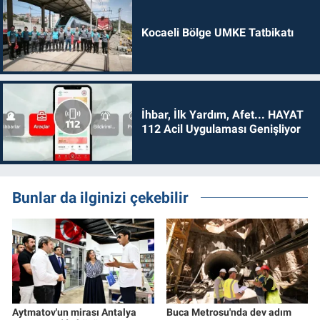
Kocaeli Bölge UMKE Tatbikatı
İhbar, İlk Yardım, Afet... HAYAT
112 Acil Uygulaması Genişliyor
Bunlar da ilginizi çekebilir
Aytmatov'un mirası Antalya
Buca Metrosu'nda dev adım