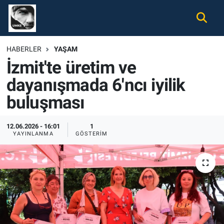
Gündem
Nöbetçi Eczaneler
HABERLER
YAŞAM
İzmit'te üretim ve
Ekonomi
Hava Durumu
dayanışmada 6'ncı iyilik
Spor
Namaz Vakitleri
buluşması
Magazin
Trafik Durumu
12.06.2026 - 16:01
1
YAYINLANMA
GÖSTERIM
Tüm Haberler
Süper Lig Puan Durumu ve Fikstür
İletişim
Tüm Manşetler
Künye
Son Dakika Haberleri
Haber Arşivi