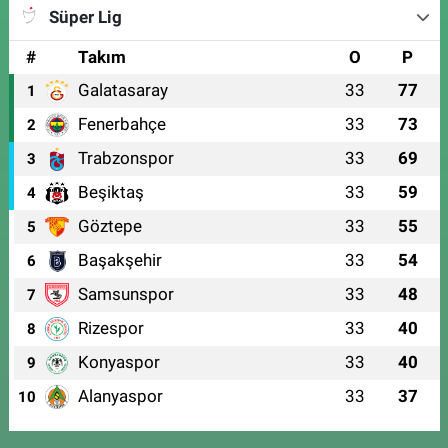
Süper Lig
#
Takım
O
P
Galatasaray
33
77
1
Fenerbahçe
33
73
2
Trabzonspor
33
69
3
Beşiktaş
33
59
4
Göztepe
33
55
5
Başakşehir
33
54
6
Samsunspor
33
48
7
Rizespor
33
40
8
Konyaspor
33
40
9
Alanyaspor
33
37
10