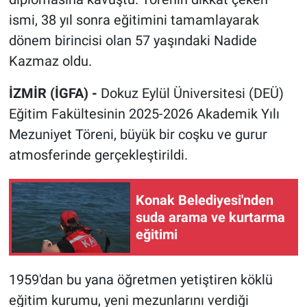
ismi, 38 yıl sonra eğitimini tamamlayarak
dönem birincisi olan 57 yaşındaki Nadide
Kazmaz oldu.
İZMİR (İGFA) -
Dokuz Eylül Üniversitesi (DEÜ)
Eğitim Fakültesinin 2025-2026 Akademik Yılı
Mezuniyet Töreni, büyük bir coşku ve gurur
atmosferinde gerçekleştirildi.
Konak Belediyesi'nden
suda arama ve kurtarma
eğitimi
1959'dan bu yana öğretmen yetiştiren köklü
eğitim kurumu, yeni mezunlarını verdiği