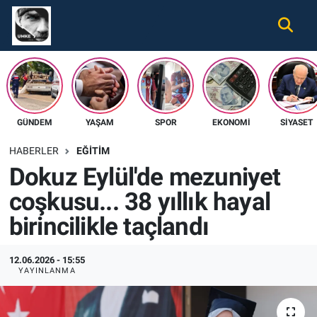
Gündem
Nöbetçi Eczaneler
Ekonomi
Hava Durumu
GÜNDEM
YAŞAM
SPOR
EKONOMI
SIYASET
Spor
Namaz Vakitleri
HABERLER
EĞITIM
Magazin
Trafik Durumu
Dokuz Eylül'de mezuniyet
coşkusu... 38 yıllık hayal
Tüm Haberler
Süper Lig Puan Durumu ve Fikstür
birincilikle taçlandı
İletişim
Tüm Manşetler
12.06.2026 - 15:55
Künye
Son Dakika Haberleri
YAYINLANMA
Haber Arşivi