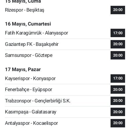
15 Mayıs, Cuma
Rizespor - Beşiktaş
20:00
16 Mayıs, Cumartesi
Fatih Karagümrük - Alanyaspor
17:00
Gaziantep FK - Başakşehir
20:00
Samsunspor - Göztepe
20:00
17 Mayıs, Pazar
Kayserispor - Konyaspor
17:00
Fenerbahçe - Eyüpspor
20:00
Trabzonspor - Gençlerbirliği S.K.
20:00
Kasımpaşa - Galatasaray
20:00
Antalyaspor - Kocaelispor
20:00