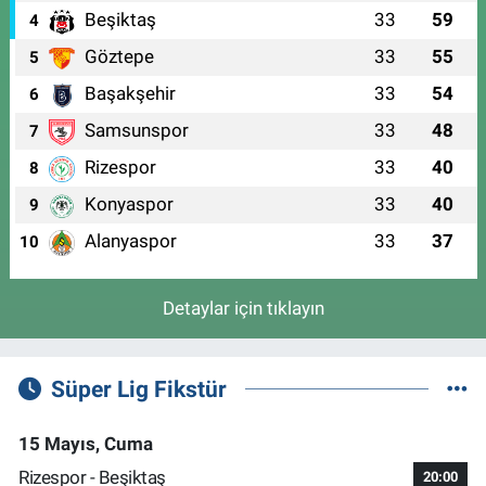
Beşiktaş
33
59
4
Göztepe
33
55
5
Başakşehir
33
54
6
Samsunspor
33
48
7
Rizespor
33
40
8
Konyaspor
33
40
9
Alanyaspor
33
37
10
Detaylar için tıklayın
Süper Lig Fikstür
15 Mayıs, Cuma
Rizespor - Beşiktaş
20:00