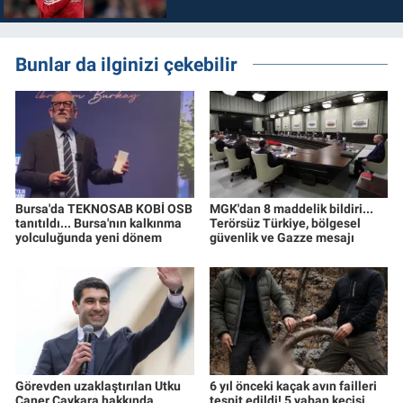
Bunlar da ilginizi çekebilir
Bursa'da TEKNOSAB KOBİ OSB
MGK'dan 8 maddelik bildiri...
tanıtıldı... Bursa'nın kalkınma
Terörsüz Türkiye, bölgesel
yolculuğunda yeni dönem
güvenlik ve Gazze mesajı
Görevden uzaklaştırılan Utku
6 yıl önceki kaçak avın failleri
Caner Çaykara hakkında
tespit edildi! 5 yaban keçisi