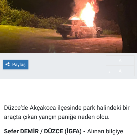
A
-
Paylaş
A
+
Düzce'de Akçakoca ilçesinde park halindeki bir
araçta çıkan yangın paniğe neden oldu.
Sefer DEMİR / DÜZCE (İGFA) -
Alınan bilgiye