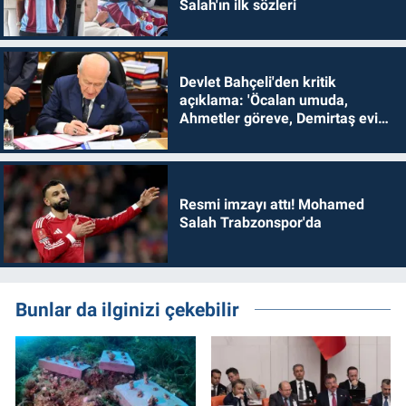
Salah'ın ilk sözleri
Devlet Bahçeli'den kritik
açıklama: 'Öcalan umuda,
Ahmetler göreve, Demirtaş evine
dönmelidir'
Resmi imzayı attı! Mohamed
Salah Trabzonspor'da
Bunlar da ilginizi çekebilir