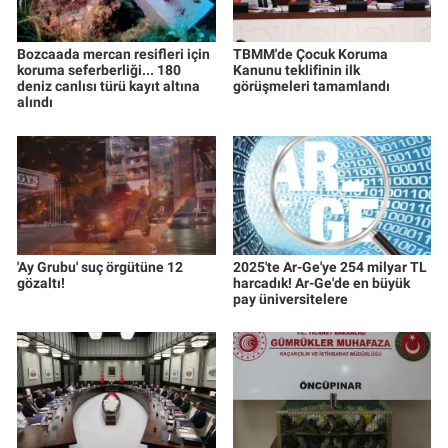
Bozcaada mercan resifleri için
TBMM'de Çocuk Koruma
koruma seferberliği... 180
Kanunu teklifinin ilk
deniz canlısı türü kayıt altına
görüşmeleri tamamlandı
alındı
'Ay Grubu' suç örgütüne 12
2025'te Ar-Ge'ye 254 milyar TL
gözaltı!
harcadık! Ar-Ge'de en büyük
pay üniversitelere