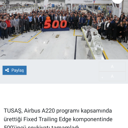
A
-
Paylaş
A
+
TUSAŞ, Airbus A220 programı kapsamında
ürettiği Fixed Trailing Edge komponentinde
500'üncü sevkiyatı tamamladı.