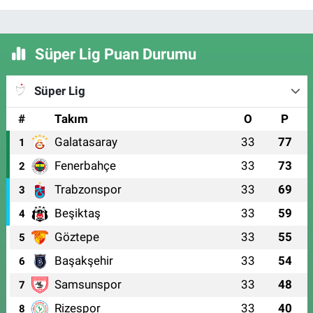
Süper Lig Puan Durumu
Süper Lig
#
Takım
O
P
Galatasaray
33
77
1
Fenerbahçe
33
73
2
Trabzonspor
33
69
3
Beşiktaş
33
59
4
Göztepe
33
55
5
Başakşehir
33
54
6
Samsunspor
33
48
7
Rizespor
33
40
8