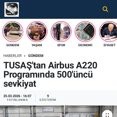
Gündem
Nöbetçi Eczaneler
Ekonomi
Hava Durumu
GÜNDEM
YAŞAM
SPOR
EKONOMI
SIYASET
Spor
Namaz Vakitleri
HABERLER
GÜNDEM
Magazin
Trafik Durumu
TUSAŞ'tan Airbus A220
Programında 500'üncü
Tüm Haberler
Süper Lig Puan Durumu ve Fikstür
sevkiyat
İletişim
Tüm Manşetler
25.03.2026 - 16:07
9
Künye
Son Dakika Haberleri
YAYINLANMA
GÖSTERIM
Haber Arşivi