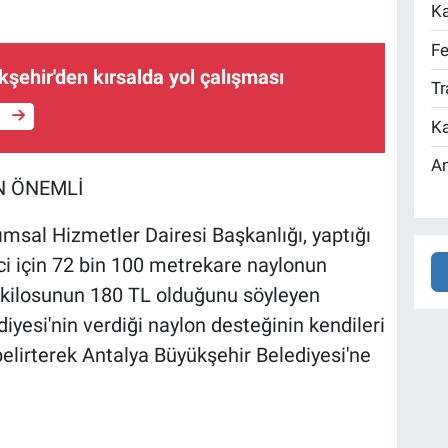
Ka
Fe
şehir'den kırsalda yol çalışması
Tr
e
Ka
An
N ÖNEMLİ
msal Hizmetler Dairesi Başkanlığı, yaptığı
i için 72 bin 100 metrekare naylonun
n kilosunun 180 TL olduğunu söyleyen
iyesi'nin verdiği naylon desteğinin kendileri
elirterek Antalya Büyükşehir Belediyesi'ne