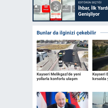
EDITÖRÜN SEÇTIĞI
İhbar, İlk Yar
Genişliyor
Bunlar da ilginizi çekebilir
Kayseri Melikgazi'de yeni
Kayseri 
yollarla konforlu ulaşım
kırsalda 