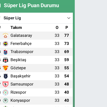
Süper Lig Puan Durumu
Süper Lig
#
Takım
O
P
Galatasaray
33
77
1
Fenerbahçe
33
73
2
Trabzonspor
33
69
3
Beşiktaş
33
59
4
Göztepe
33
55
5
Başakşehir
33
54
6
Samsunspor
33
48
7
Rizespor
33
40
8
Konyaspor
33
40
9