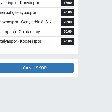
yserispor - Konyaspor
17:00
nerbahçe - Eyüpspor
20:00
abzonspor - Gençlerbirliği S.K.
20:00
sımpaşa - Galatasaray
20:00
talyaspor - Kocaelispor
20:00
CANLI SKOR