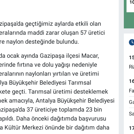
1
ipaşa'da geçtiğimiz aylarda etkili olan
seralarında maddi zarar oluşan 57 üretici
re naylon desteğinde bulundu.
'da ocak ayında Gazipaşa ilçesi Macar,
1
inde fırtına ve dolu yağışı nedeniyle
Ri
alarının naylonları yırtılan ve üretimi
1
alya Büyükşehir Belediyesi Tarımsal
Fa
kete geçti. Tarımsal üretimi desteklemek
rmek amacıyla, Antalya Büyükşehir Belediyesi
Ga
zipaşa'da 37 üreticiye toplamda 23 bin
Sa
apıldı. Daha önceki dağıtımda başvurusu
şa Kültür Merkezi önünde bir dağıtım daha
17