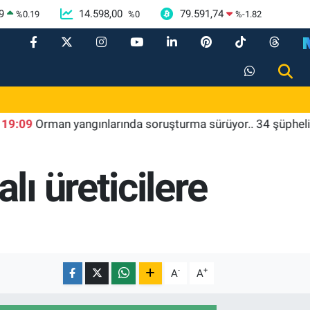
9
14.598,00
79.591,74
%
0.19
%
0
%
-1.82
Orman yangınlarında soruşturma sürüyor.. 34 şüpheliden 9'u
ı üreticilere
-
+
A
A