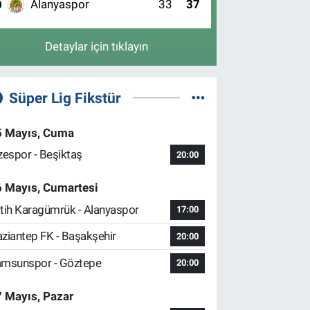
Alanyaspor
33
37
0
Detaylar için tıklayın
Süper Lig Fikstür
5 Mayıs, Cuma
zespor - Beşiktaş
20:00
6 Mayıs, Cumartesi
tih Karagümrük - Alanyaspor
17:00
ziantep FK - Başakşehir
20:00
msunspor - Göztepe
20:00
 Mayıs, Pazar