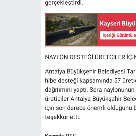
gerçekleştirdi.
Kayseri Büyük
İçeriği Görüntül
NAYLON DESTEĞİ ÜRETCİLER İÇİ
Antalya Büyükşehir Belediyesi Tarı
hibe desteği kapsamında 57 üretic
dağıtımını yaptı. Sera naylonunu
üreticiler Antalya Büyükşehir Beled
için son derece önemli olduğunu b
teşekkür etti.
Kaynak:
RSS