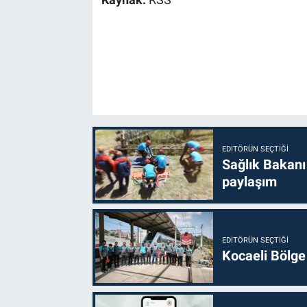
EDITÖRÜN SEÇTIĞI
Sağlık Bakanı
paylaşım
EDITÖRÜN SEÇTIĞI
Kocaeli Bölge