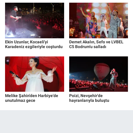
Ekin Uzunlar, Kocaeli'yi
Demet Akalın, Sefo ve LVBEL
Karadeniz ezgileriyle coşturdu
C5 Bodrum'u salladı
Melike Şahin'den Harbiye'de
Poizi, Nevşehir'de
unutulmaz gece
hayranlarıyla buluştu