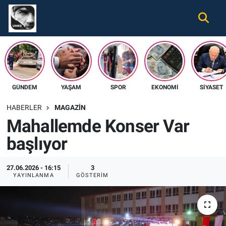
Gündem
Nöbetçi Eczaneler
Ekonomi
Hava Durumu
GÜNDEM
YAŞAM
SPOR
EKONOMI
SIYASET
Spor
Namaz Vakitleri
HABERLER
MAGAZIN
Magazin
Trafik Durumu
Mahallemde Konser Var
başlıyor
Tüm Haberler
Süper Lig Puan Durumu ve Fikstür
İletişim
Tüm Manşetler
27.06.2026 - 16:15
3
YAYINLANMA
GÖSTERIM
Künye
Son Dakika Haberleri
Haber Arşivi