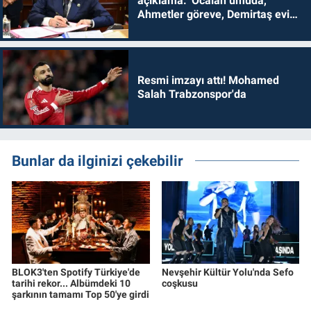
açıklama: 'Öcalan umuda,
Ahmetler göreve, Demirtaş evine
dönmelidir'
Resmi imzayı attı! Mohamed
Salah Trabzonspor'da
Bunlar da ilginizi çekebilir
BLOK3'ten Spotify Türkiye'de
Nevşehir Kültür Yolu'nda Sefo
tarihi rekor... Albümdeki 10
coşkusu
şarkının tamamı Top 50'ye girdi