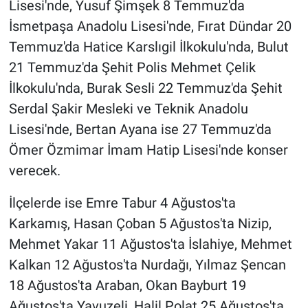
Lisesi'nde, Yusuf Şimşek 8 Temmuz'da
İsmetpaşa Anadolu Lisesi'nde, Fırat Dündar 20
Temmuz'da Hatice Karslıgil İlkokulu'nda, Bulut
21 Temmuz'da Şehit Polis Mehmet Çelik
İlkokulu'nda, Burak Sesli 22 Temmuz'da Şehit
Serdal Şakir Mesleki ve Teknik Anadolu
Lisesi'nde, Bertan Ayana ise 27 Temmuz'da
Ömer Özmimar İmam Hatip Lisesi'nde konser
verecek.
İlçelerde ise Emre Tabur 4 Ağustos'ta
Karkamış, Hasan Çoban 5 Ağustos'ta Nizip,
Mehmet Yakar 11 Ağustos'ta İslahiye, Mehmet
Kalkan 12 Ağustos'ta Nurdağı, Yılmaz Şencan
18 Ağustos'ta Araban, Okan Bayburt 19
Ağustos'ta Yavuzeli, Halil Polat 25 Ağustos'ta