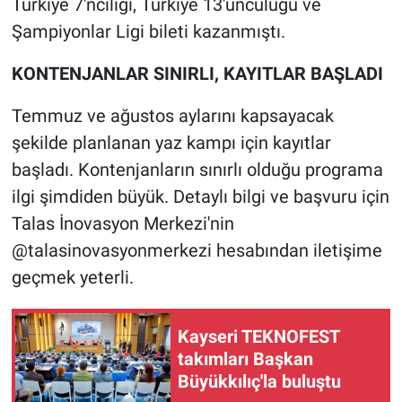
Türkiye 7'nciliği, Türkiye 13'üncülüğü ve
Şampiyonlar Ligi bileti kazanmıştı.
KONTENJANLAR SINIRLI, KAYITLAR BAŞLADI
Temmuz ve ağustos aylarını kapsayacak
şekilde planlanan yaz kampı için kayıtlar
başladı. Kontenjanların sınırlı olduğu programa
ilgi şimdiden büyük. Detaylı bilgi ve başvuru için
Talas İnovasyon Merkezi'nin
@talasinovasyonmerkezi hesabından iletişime
geçmek yeterli.
Kayseri TEKNOFEST
takımları Başkan
Büyükkılıç'la buluştu