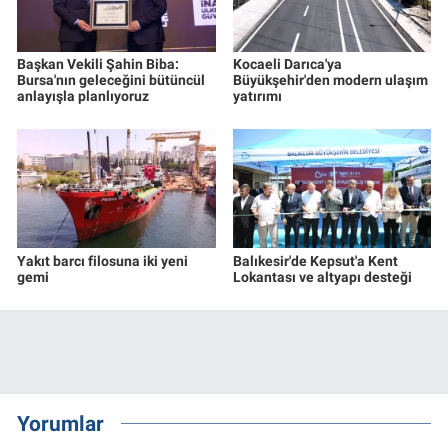
Başkan Vekili Şahin Biba:
Kocaeli Darıca'ya
Bursa'nın geleceğini bütüncül
Büyükşehir'den modern ulaşım
anlayışla planlıyoruz
yatırımı
Yakıt barcı filosuna iki yeni
Balıkesir'de Kepsut'a Kent
gemi
Lokantası ve altyapı desteği
Yorumlar