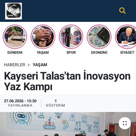
Gündem
Nöbetçi Eczaneler
Ekonomi
Hava Durumu
GÜNDEM
YAŞAM
SPOR
EKONOMI
SIYASET
Spor
Namaz Vakitleri
HABERLER
YAŞAM
Magazin
Trafik Durumu
Kayseri Talas'tan İnovasyon
Yaz Kampı
Tüm Haberler
Süper Lig Puan Durumu ve Fikstür
İletişim
Tüm Manşetler
27.06.2026 - 15:30
1
YAYINLANMA
GÖSTERIM
Künye
Son Dakika Haberleri
Haber Arşivi