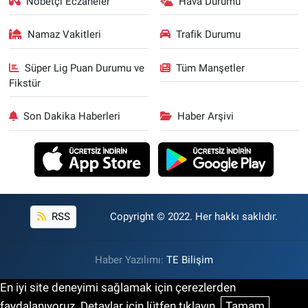
Nöbetçi Eczaneler
Hava Durumu
Namaz Vakitleri
Trafik Durumu
Süper Lig Puan Durumu ve
Tüm Manşetler
Fikstür
Son Dakika Haberleri
Haber Arşivi
RSS
Copyright © 2022. Her hakkı saklıdır.
Haber Yazılımı:
TE Bilişim
En iyi site deneyimi sağlamak için çerezlerden
faydalanıyoruz. Detaylar için lütfen tıklayın.
Tamam