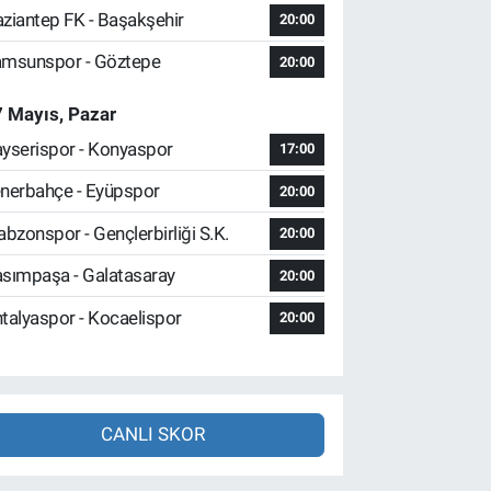
ziantep FK - Başakşehir
20:00
msunspor - Göztepe
20:00
 Mayıs, Pazar
yserispor - Konyaspor
17:00
nerbahçe - Eyüpspor
20:00
abzonspor - Gençlerbirliği S.K.
20:00
sımpaşa - Galatasaray
20:00
talyaspor - Kocaelispor
20:00
CANLI SKOR