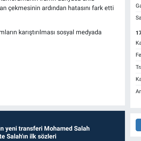
Ga
an çekmesinin ardından hatasını fark etti
Sa
mların karıştırılması sosyal medyada
17
Ka
Fe
Tr
Ka
An
n yeni transferi Mohamed Salah
te Salah'ın ilk sözleri