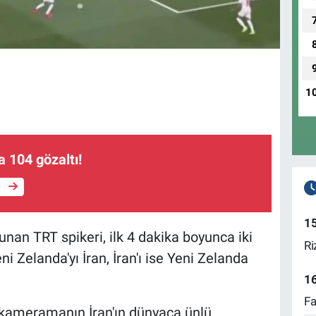
1
a 104 gözaltı!
e
1
an TRT spikeri, ilk 4 dakika boyunca iki
Ri
ni Zelanda'yı İran, İran'ı ise Yeni Zelanda
1
Fa
 kameramanın İran'ın dünyaca ünlü