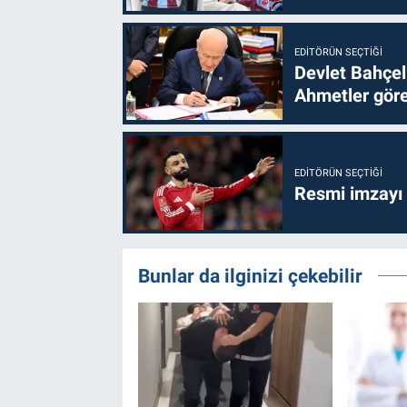
EDITÖRÜN SEÇTIĞI
Devlet Bahçel
Ahmetler göre
EDITÖRÜN SEÇTIĞI
Resmi imzayı
Bunlar da ilginizi çekebilir