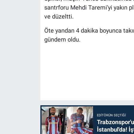
santrforu Mehdi Taremi'yi yakın pl
ve düzeltti.
Öte yandan 4 dakika boyunca takı
gündem oldu.
EDITÖRÜN SEÇTIĞI
Trabzonspor'u
İstanbul'da! İş