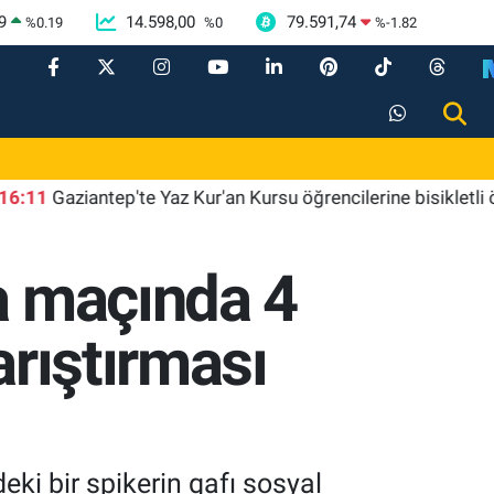
9
14.598,00
79.591,74
%
0.19
%
0
%
-1.82
Gaziantep'te Yaz Kur'an Kursu öğrencilerine bisikletli ödül
a maçında 4
arıştırması
i bir spikerin gafı sosyal