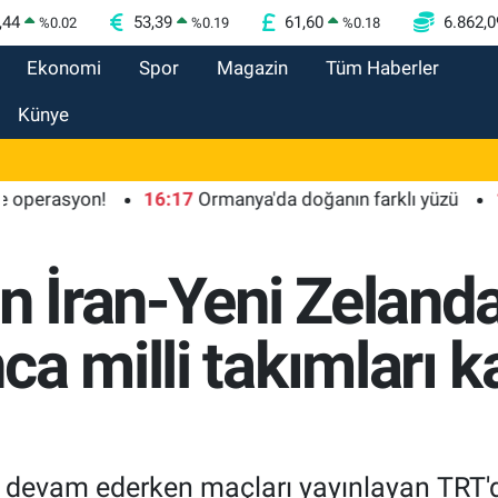
,44
53,39
61,60
6.862,0
%
0.02
%
0.19
%
0.18
Ekonomi
Spor
Magazin
Tüm Haberler
Künye
asyon!
16:17
Ormanya'da doğanın farklı yüzü
16:11
in İran-Yeni Zeland
a milli takımları k
devam ederken maçları yayınlayan TRT'dek