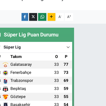
-
+
A
A
Süper Lig Puan Durumu
Süper Lig
#
Takım
O
P
Galatasaray
33
77
1
Fenerbahçe
33
73
2
Trabzonspor
33
69
3
Beşiktaş
33
59
4
Göztepe
33
55
5
Başakşehir
33
54
6