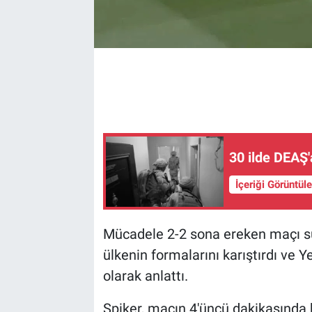
30 ilde DEAŞ'
İçeriği Görüntül
Mücadele 2-2 sona ereken maçı sun
ülkenin formalarını karıştırdı ve Ye
olarak anlattı.
Spiker, maçın 4'üncü dakikasında