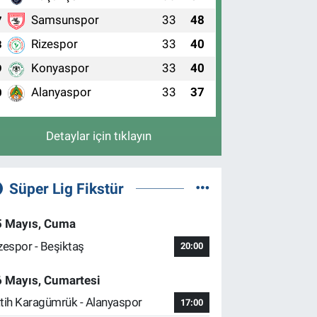
Samsunspor
33
48
7
Rizespor
33
40
8
Konyaspor
33
40
9
Alanyaspor
33
37
0
Detaylar için tıklayın
Süper Lig Fikstür
5 Mayıs, Cuma
zespor - Beşiktaş
20:00
6 Mayıs, Cumartesi
tih Karagümrük - Alanyaspor
17:00