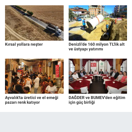
Kırsal yollara neşter
Denizli'de 160 milyon TL'lik alt
ve üstyapı yatırımı
Ayvalık'ta üretici ve el emeği
DAĞDER ve BUMEV'den eğitim
pazarı renk katıyor
için güç birliği