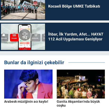
Kocaeli Bölge UMKE Tatbikatı
İhbar, İlk Yardım, Afet... HAYAT
112 Acil Uygulaması Genişliyor
Bunlar da ilginizi çekebilir
Arabesk müziğinin acı kaybı!
Ganita Akşamları'nda büyük
coşku