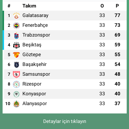
#
Takım
O
P
Galatasaray
33
77
1
Fenerbahçe
33
73
2
Trabzonspor
33
69
3
Beşiktaş
33
59
4
Göztepe
33
55
5
Başakşehir
33
54
6
Samsunspor
33
48
7
Rizespor
33
40
8
Konyaspor
33
40
9
Alanyaspor
33
37
10
Detaylar için tıklayın