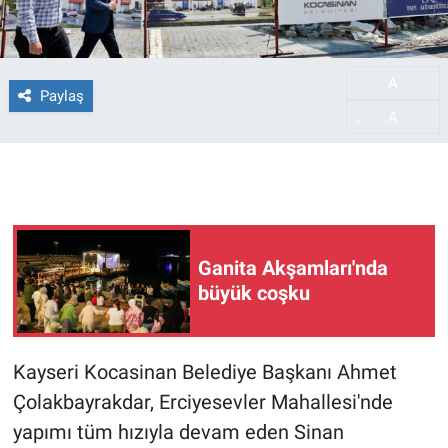
A
-
Paylaş
A
+
Ganita Akşamları'nda
büyük coşku
Kayseri Kocasinan Belediye Başkanı Ahmet
Çolakbayrakdar, Erciyesevler Mahallesi'nde
yapımı tüm hızıyla devam eden Sinan