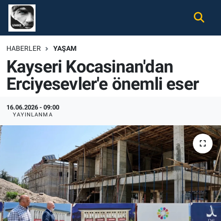
Gündem
Nöbetçi Eczaneler
HABERLER
YAŞAM
Kayseri Kocasinan'dan
Ekonomi
Hava Durumu
Erciyesevler'e önemli eser
Spor
Namaz Vakitleri
16.06.2026 - 09:00
Magazin
Trafik Durumu
YAYINLANMA
Tüm Haberler
Süper Lig Puan Durumu ve Fikstür
İletişim
Tüm Manşetler
Künye
Son Dakika Haberleri
Haber Arşivi