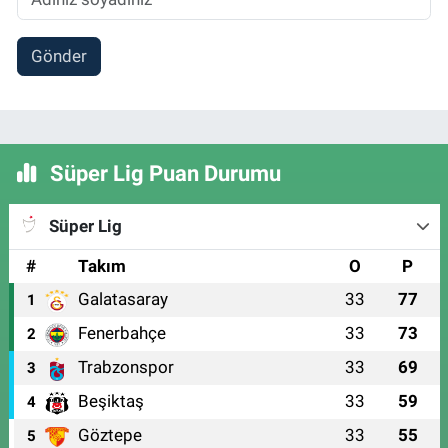
Gönder
Süper Lig Puan Durumu
Süper Lig
#
Takım
O
P
Galatasaray
33
77
1
Fenerbahçe
33
73
2
Trabzonspor
33
69
3
Beşiktaş
33
59
4
Göztepe
33
55
5