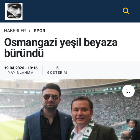
Gündem
Nöbetçi Eczaneler
HABERLER
SPOR
Osmangazi yeşil beyaza
Ekonomi
Hava Durumu
büründü
Spor
Namaz Vakitleri
19.04.2026 - 19:16
5
Magazin
Trafik Durumu
YAYINLANMA
GÖSTERIM
Tüm Haberler
Süper Lig Puan Durumu ve Fikstür
İletişim
Tüm Manşetler
Künye
Son Dakika Haberleri
Haber Arşivi