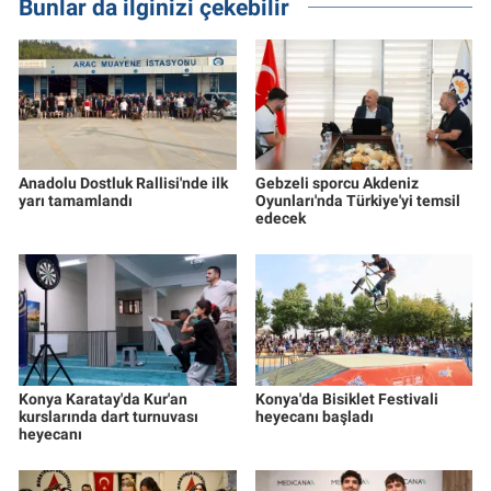
Bunlar da ilginizi çekebilir
Anadolu Dostluk Rallisi'nde ilk
Gebzeli sporcu Akdeniz
yarı tamamlandı
Oyunları'nda Türkiye'yi temsil
edecek
Konya Karatay'da Kur'an
Konya'da Bisiklet Festivali
kurslarında dart turnuvası
heyecanı başladı
heyecanı