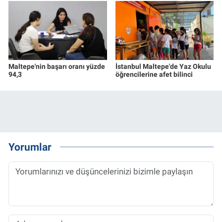
Maltepe'nin başarı oranı yüzde
İstanbul Maltepe'de Yaz Okulu
94,3
öğrencilerine afet bilinci
Yorumlar