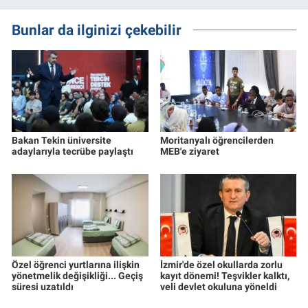
Bunlar da ilginizi çekebilir
Bakan Tekin üniversite
Moritanyalı öğrencilerden
adaylarıyla tecrübe paylaştı
MEB'e ziyaret
Özel öğrenci yurtlarına ilişkin
İzmir'de özel okullarda zorlu
yönetmelik değişikliği... Geçiş
kayıt dönemi! Teşvikler kalktı,
süresi uzatıldı
veli devlet okuluna yöneldi