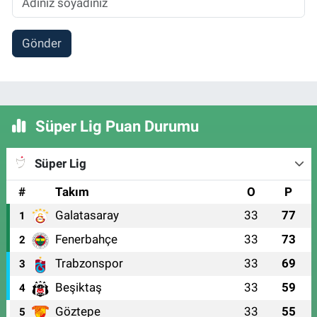
Gönder
Süper Lig Puan Durumu
Süper Lig
#
Takım
O
P
Galatasaray
33
77
1
Fenerbahçe
33
73
2
Trabzonspor
33
69
3
Beşiktaş
33
59
4
Göztepe
33
55
5