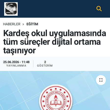
Gündem
Nöbetçi Eczaneler
HABERLER
EĞITIM
Kardeş okul uygulamasında
Ekonomi
Hava Durumu
tüm süreçler dijital ortama
Spor
Namaz Vakitleri
taşınıyor
Magazin
Trafik Durumu
25.06.2026 - 11:48
2
YAYINLANMA
GÖSTERIM
Tüm Haberler
Süper Lig Puan Durumu ve Fikstür
İletişim
Tüm Manşetler
Künye
Son Dakika Haberleri
Haber Arşivi