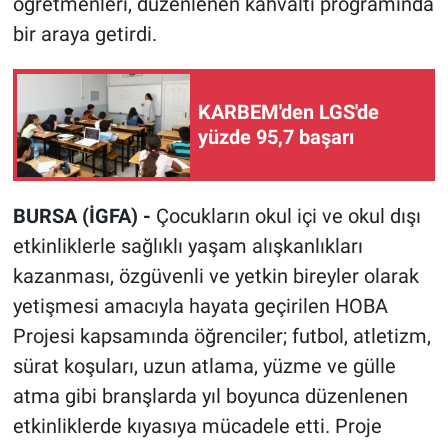
öğretmenleri, düzenlenen kahvaltı programında
bir araya getirdi.
KARBEM'den LGS'de
yüzde 95,7 başarı
BURSA (İGFA) -
Çocukların okul içi ve okul dışı
etkinliklerle sağlıklı yaşam alışkanlıkları
kazanması, özgüvenli ve yetkin bireyler olarak
yetişmesi amacıyla hayata geçirilen HOBA
Projesi kapsamında öğrenciler; futbol, atletizm,
sürat koşuları, uzun atlama, yüzme ve gülle
atma gibi branşlarda yıl boyunca düzenlenen
etkinliklerde kıyasıya mücadele etti. Proje