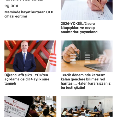
Mersin'de hayat kurtaran OED
cihazı eğitimi
2026-YÖKDİL/2 soru
kitapçıkları ve cevap
anahtarları yayımlandı
Öğrenci affı çıktı.. YÖK'ten
Tercih döneminde kararsız
açıklama geldi! 4 aylık süre
kalan gençlere bilimsel yol
tanındı
haritası... Halen kararsızsanız
bu testi çözün!