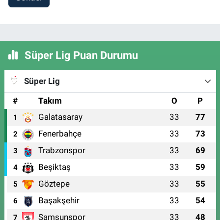
Süper Lig Puan Durumu
Süper Lig
#
Takım
O
P
Galatasaray
33
77
1
Fenerbahçe
33
73
2
Trabzonspor
33
69
3
Beşiktaş
33
59
4
Göztepe
33
55
5
Başakşehir
33
54
6
Samsunspor
33
48
7