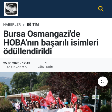
Gündem
Nöbetçi Eczaneler
HABERLER
EĞITIM
Bursa Osmangazi'de
Ekonomi
Hava Durumu
HOBA'nın başarılı isimleri
Spor
Namaz Vakitleri
ödüllendirildi
Magazin
Trafik Durumu
25.06.2026 - 12:43
1
YAYINLANMA
GÖSTERIM
Tüm Haberler
Süper Lig Puan Durumu ve Fikstür
İletişim
Tüm Manşetler
Künye
Son Dakika Haberleri
Haber Arşivi