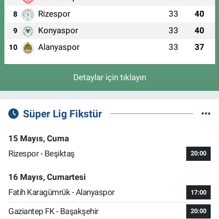
Rizespor
33
40
8
Konyaspor
33
40
9
Alanyaspor
33
37
10
Detaylar için tıklayın
Süper Lig Fikstür
15 Mayıs, Cuma
Rizespor - Beşiktaş
20:00
16 Mayıs, Cumartesi
Fatih Karagümrük - Alanyaspor
17:00
Gaziantep FK - Başakşehir
20:00