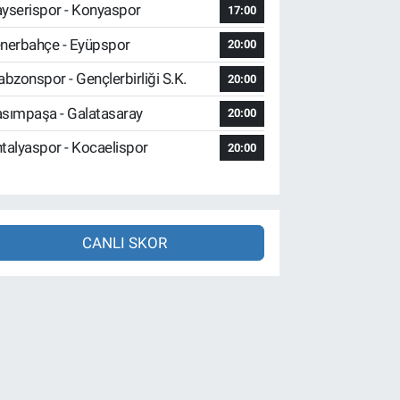
yserispor - Konyaspor
17:00
nerbahçe - Eyüpspor
20:00
abzonspor - Gençlerbirliği S.K.
20:00
sımpaşa - Galatasaray
20:00
talyaspor - Kocaelispor
20:00
CANLI SKOR