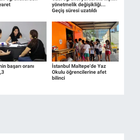
yaret
yönetmelik değişikliği...
Geçiş süresi uzatıldı
nin başarı oranı
İstanbul Maltepe'de Yaz
,3
Okulu öğrencilerine afet
bilinci