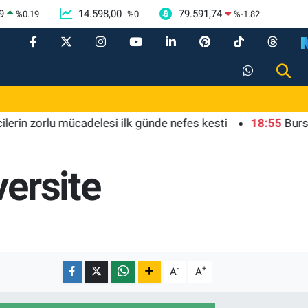
9
14.598,00
79.591,74
%
0.19
%
0
%
-1.82
orlu mücadelesi ilk günde nefes kesti
18:55
Bursa'da tar
versite
-
+
A
A