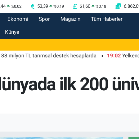
,44
53,39
61,60
6.862,0
%
0.02
%
0.19
%
0.18
Ekonomi
Spor
Magazin
Tüm Haberler
Künye
yon TL tarımsal destek hesaplarda
19:02
Yelkencilerin z
ünyada ilk 200 üni