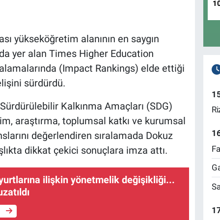
1
rası yükseköğretim alanının en saygın
nda yer alan Times Higher Education
ralamalarında (Impact Rankings) elde ettiği
lişini sürdürdü.
1
r Sürdürülebilir Kalkınma Amaçları (SDG)
Ri
tim, araştırma, toplumsal katkı ve kurumsal
1
slarını değerlendiren sıralamada Dokuz
Fa
şlıkta dikkat çekici sonuçlara imza attı.
Ga
urtlarına ilişkin yönetmelik değişikliği...
Sa
uzatıldı
17
e