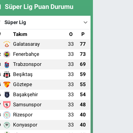
Süper Lig Puan Durumu
Süper Lig
#
Takım
O
P
Galatasaray
33
77
1
Fenerbahçe
33
73
2
Trabzonspor
33
69
3
Beşiktaş
33
59
4
Göztepe
33
55
5
Başakşehir
33
54
6
Samsunspor
33
48
7
Rizespor
33
40
8
Konyaspor
33
40
9