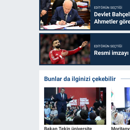
EDITÖRÜN SEÇTIĞI
Devlet Bahçel
Ahmetler göre
EDITÖRÜN SEÇTIĞI
Resmi imzayı
Bunlar da ilginizi çekebilir
Bakan Tekin üniversite
Moritany