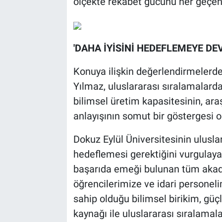
ölçekte rekabet gücünü her geçen y
'DAHA İYİSİNİ HEDEFLEMEYE DE
Konuya ilişkin değerlendirmelerd
Yılmaz, uluslararası sıralamalarda
bilimsel üretim kapasitesinin, ara
anlayışının somut bir göstergesi o
Dokuz Eylül Üniversitesinin ulusla
hedeflemesi gerektiğini vurgulaya
başarıda emeği bulunan tüm akade
öğrencilerimize ve idari personel
sahip olduğu bilimsel birikim, güçl
kaynağı ile uluslararası sıralama