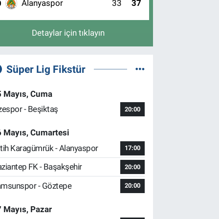
Alanyaspor
33
37
0
Detaylar için tıklayın
Süper Lig Fikstür
5 Mayıs, Cuma
zespor - Beşiktaş
20:00
6 Mayıs, Cumartesi
tih Karagümrük - Alanyaspor
17:00
ziantep FK - Başakşehir
20:00
msunspor - Göztepe
20:00
 Mayıs, Pazar