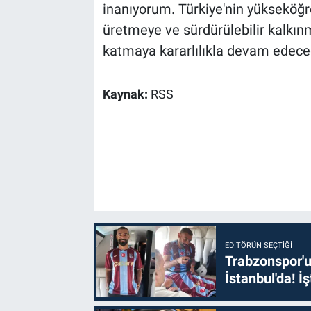
inanıyorum. Türkiye'nin yükseköğ
üretmeye ve sürdürülebilir kalkı
katmaya kararlılıkla devam edeceği
Kaynak:
RSS
EDITÖRÜN SEÇTIĞI
Trabzonspor'u
İstanbul'da! İş