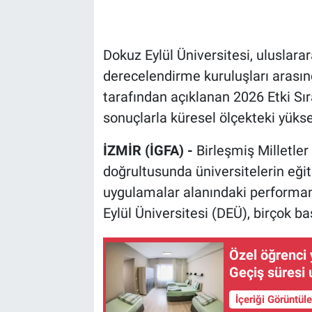
Dokuz Eylül Üniversitesi, uluslara
derecelendirme kuruluşları arası
tarafından açıklanan 2026 Etki Sı
sonuçlarla küresel ölçekteki yükse
İZMİR (İGFA) -
Birleşmiş Milletle
doğrultusunda üniversitelerin eği
uygulamalar alanındaki performan
Eylül Üniversitesi (DEÜ), birçok ba
Özel öğrenci y
Geçiş süresi 
İçeriği Görüntül