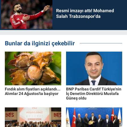
Resmi imzayı attı! Mohamed
Salah Trabzonspor'da
Bunlar da ilginizi çekebilir
Fındık alım fiyatları açıklandı...
BNP Paribas Cardif Türkiye'nin
Alımlar 24 Ağustos'ta başlıyor
İç Denetim Direktörü Mustafa
Güneş oldu