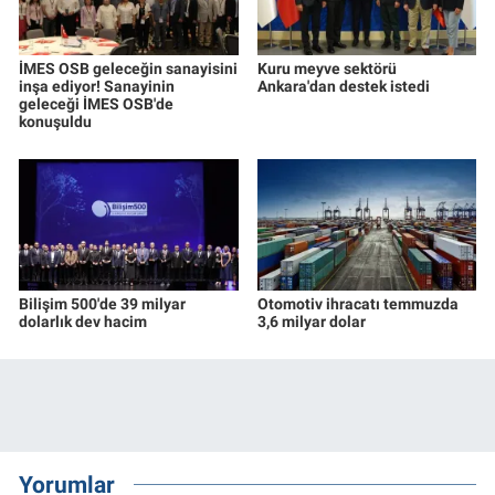
İMES OSB geleceğin sanayisini
Kuru meyve sektörü
inşa ediyor! Sanayinin
Ankara'dan destek istedi
geleceği İMES OSB'de
konuşuldu
Bilişim 500'de 39 milyar
Otomotiv ihracatı temmuzda
dolarlık dev hacim
3,6 milyar dolar
Yorumlar