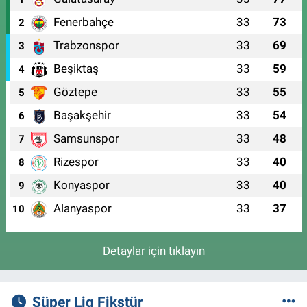
Fenerbahçe
33
73
2
Trabzonspor
33
69
3
Beşiktaş
33
59
4
Göztepe
33
55
5
Başakşehir
33
54
6
Samsunspor
33
48
7
Rizespor
33
40
8
Konyaspor
33
40
9
Alanyaspor
33
37
10
Detaylar için tıklayın
Süper Lig Fikstür