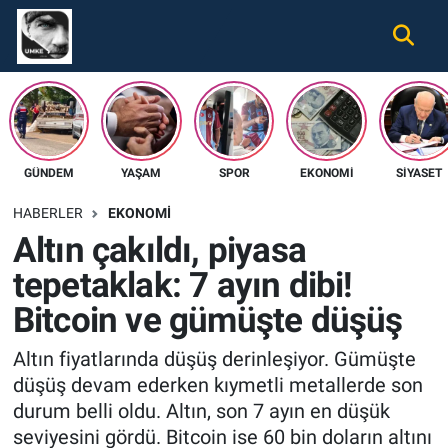
Gündem
Nöbetçi Eczaneler
Ekonomi
Hava Durumu
GÜNDEM
YAŞAM
SPOR
EKONOMI
SIYASET
Spor
Namaz Vakitleri
HABERLER
EKONOMI
Magazin
Trafik Durumu
Altın çakıldı, piyasa
tepetaklak: 7 ayın dibi!
Tüm Haberler
Süper Lig Puan Durumu ve Fikstür
Bitcoin ve gümüşte düşüş
İletişim
Tüm Manşetler
Altın fiyatlarında düşüş derinleşiyor. Gümüşte
Künye
Son Dakika Haberleri
düşüş devam ederken kıymetli metallerde son
durum belli oldu. Altın, son 7 ayın en düşük
Haber Arşivi
seviyesini gördü. Bitcoin ise 60 bin doların altını