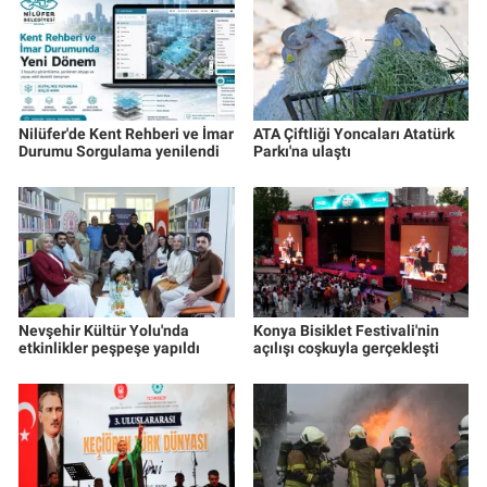
Nilüfer'de Kent Rehberi ve İmar
ATA Çiftliği Yoncaları Atatürk
Durumu Sorgulama yenilendi
Parkı'na ulaştı
Nevşehir Kültür Yolu'nda
Konya Bisiklet Festivali'nin
etkinlikler peşpeşe yapıldı
açılışı coşkuyla gerçekleşti