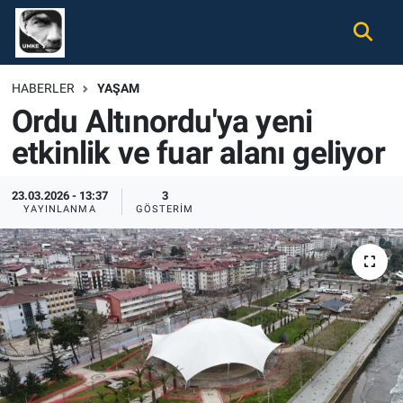
Gündem
Nöbetçi Eczaneler
HABERLER
YAŞAM
Ordu Altınordu'ya yeni
Ekonomi
Hava Durumu
etkinlik ve fuar alanı geliyor
Spor
Namaz Vakitleri
23.03.2026 - 13:37
3
Magazin
Trafik Durumu
YAYINLANMA
GÖSTERIM
Tüm Haberler
Süper Lig Puan Durumu ve Fikstür
İletişim
Tüm Manşetler
Künye
Son Dakika Haberleri
Haber Arşivi