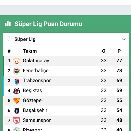
Süper Lig Puan Durumu
Süper Lig
#
Takım
O
P
Galatasaray
33
77
1
Fenerbahçe
33
73
2
Trabzonspor
33
69
3
Beşiktaş
33
59
4
Göztepe
33
55
5
Başakşehir
33
54
6
Samsunspor
33
48
7
Rizespor
33
40
8