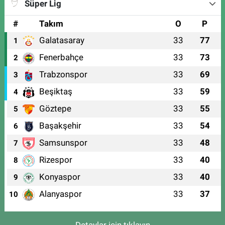
Süper Lig
#
Takım
O
P
Galatasaray
33
77
1
Fenerbahçe
33
73
2
Trabzonspor
33
69
3
Beşiktaş
33
59
4
Göztepe
33
55
5
Başakşehir
33
54
6
Samsunspor
33
48
7
Rizespor
33
40
8
Konyaspor
33
40
9
Alanyaspor
33
37
10