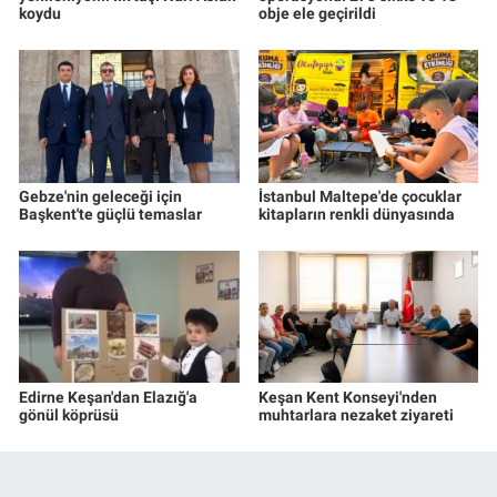
koydu
obje ele geçirildi
Gebze'nin geleceği için
İstanbul Maltepe'de çocuklar
Başkent'te güçlü temaslar
kitapların renkli dünyasında
Edirne Keşan'dan Elazığ'a
Keşan Kent Konseyi'nden
gönül köprüsü
muhtarlara nezaket ziyareti