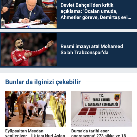
Devlet Bahçeli'den kritik
açıklama: 'Öcalan umuda,
Ahmetler göreve, Demirtaş evine
dönmelidir'
Resmi imzayı attı! Mohamed
Salah Trabzonspor'da
Bunlar da ilginizi çekebilir
Eyüpsultan Meydanı
Bursa'da tarihi eser
yenileniyor... İlk taşı Nuri Aslan
operasyonu! 273 sikke ve 18