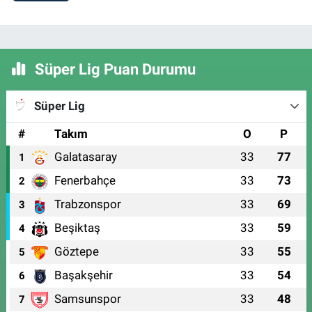
Süper Lig Puan Durumu
Süper Lig
#
Takım
O
P
Galatasaray
33
77
1
Fenerbahçe
33
73
2
Trabzonspor
33
69
3
Beşiktaş
33
59
4
Göztepe
33
55
5
Başakşehir
33
54
6
Samsunspor
33
48
7