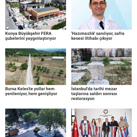
Konya Büyükşehir FERA
'Hazımsızlık' sanılıyor, safra
şubelerini yaygınlaştırıyor
kesesi iltihabı çıkıyor
Bursa Keles'te yollar hem
İstanbul'da tarihi mezar
yenileniyor, hem genişliyor
taşlarına saldırı sonrası
restorasyon