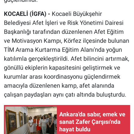
KOCAELİ (İGFA) -
Kocaeli Büyükşehir
Belediyesi Afet İşleri ve Risk Yönetimi Dairesi
Başkanlığı tarafından düzenlenen Afet Eğitim
ve Motivasyon Kampı, Körfez ilçesinde bulunan
TİM Arama Kurtarma Eğitim Alanı'nda yoğun
katılımla gerçekleştirildi. Afet bilincini artırmak,
gönüllü ekiplerin kapasitesini geliştirmek ve
kurumlar arası koordinasyonu güçlendirmek
amacıyla düzenlenen kamp, afet alanında
çalışan paydaşları aynı çatı altında buluşturdu.
Ankara'da sabır, emek ve
sanat Zafer Çarşısı'nda
hayat buldu