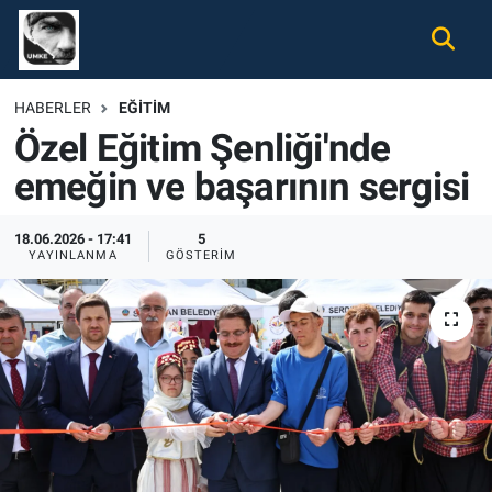
Gündem
Nöbetçi Eczaneler
HABERLER
EĞITIM
Özel Eğitim Şenliği'nde
Ekonomi
Hava Durumu
emeğin ve başarının sergisi
Spor
Namaz Vakitleri
18.06.2026 - 17:41
5
Magazin
Trafik Durumu
YAYINLANMA
GÖSTERIM
Tüm Haberler
Süper Lig Puan Durumu ve Fikstür
İletişim
Tüm Manşetler
Künye
Son Dakika Haberleri
Haber Arşivi