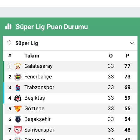
Süper Lig Puan Durumu
Süper Lig
#
Takım
O
P
Galatasaray
33
77
1
Fenerbahçe
33
73
2
Trabzonspor
33
69
3
Beşiktaş
33
59
4
Göztepe
33
55
5
Başakşehir
33
54
6
Samsunspor
33
48
7