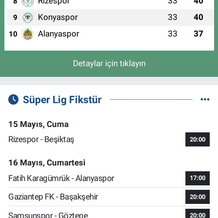
Rizespor
33
40
8
Konyaspor
33
40
9
Alanyaspor
33
37
10
Detaylar için tıklayın
Süper Lig Fikstür
15 Mayıs, Cuma
Rizespor - Beşiktaş
20:00
16 Mayıs, Cumartesi
Fatih Karagümrük - Alanyaspor
17:00
Gaziantep FK - Başakşehir
20:00
Samsunspor - Göztepe
20:00