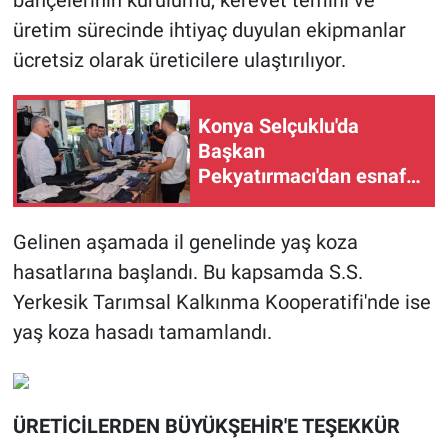
bahçelerinin kurulumu, kerevet temini ve
üretim sürecinde ihtiyaç duyulan ekipmanlar
ücretsiz olarak üreticilere ulaştırılıyor.
Konya Selçuklu'da
Başkan
Pekyatırmacı'dan esnaf
ziyareti
Gelinen aşamada il genelinde yaş koza
hasatlarına başlandı. Bu kapsamda S.S.
Yerkesik Tarımsal Kalkınma Kooperatifi'nde ise
yaş koza hasadı tamamlandı.
ÜRETİCİLERDEN BÜYÜKŞEHİR'E TEŞEKKÜR