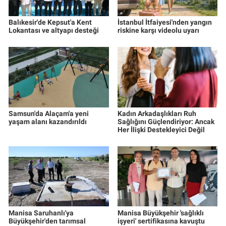
Balıkesir'de Kepsut'a Kent
İstanbul İtfaiyesi'nden yangın
Lokantası ve altyapı desteği
riskine karşı videolu uyarı
Samsun'da Alaçam'a yeni
Kadın Arkadaşlıkları Ruh
yaşam alanı kazandırıldı
Sağlığını Güçlendiriyor: Ancak
Her İlişki Destekleyici Değil
Manisa Saruhanlı'ya
Manisa Büyükşehir 'sağlıklı
Büyükşehir'den tarımsal
işyeri' sertifikasına kavuştu