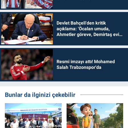
Devlet Bahçeli'den kritik
açıklama: 'Öcalan umuda,
Ahmetler göreve, Demirtaş evine
dönmelidir'
Resmi imzayı attı! Mohamed
Salah Trabzonspor'da
Bunlar da ilginizi çekebilir